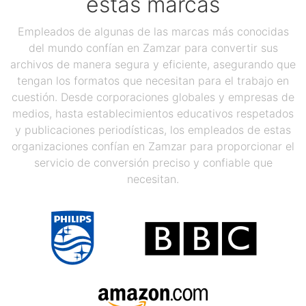
estas marcas
Empleados de algunas de las marcas más conocidas
del mundo confían en Zamzar para convertir sus
archivos de manera segura y eficiente, asegurando que
tengan los formatos que necesitan para el trabajo en
cuestión. Desde corporaciones globales y empresas de
medios, hasta establecimientos educativos respetados
y publicaciones periodísticas, los empleados de estas
organizaciones confían en Zamzar para proporcionar el
servicio de conversión preciso y confiable que
necesitan.