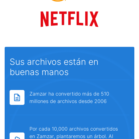
Sus archivos están en
buenas manos
Zamzar ha convertido más de 510
millones de archivos desde 2006
Por cada 10,000 archivos convertidos
en Zamzar, plantaremos un árbol. Al