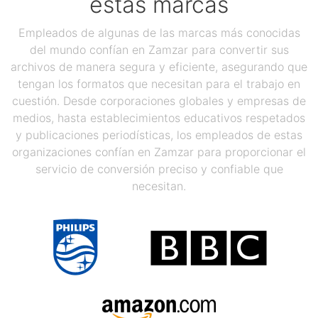
estas marcas
Empleados de algunas de las marcas más conocidas
del mundo confían en Zamzar para convertir sus
archivos de manera segura y eficiente, asegurando que
tengan los formatos que necesitan para el trabajo en
cuestión. Desde corporaciones globales y empresas de
medios, hasta establecimientos educativos respetados
y publicaciones periodísticas, los empleados de estas
organizaciones confían en Zamzar para proporcionar el
servicio de conversión preciso y confiable que
necesitan.