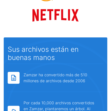
Sus archivos están en
buenas manos
Zamzar ha convertido más de 510
millones de archivos desde 2006
Por cada 10,000 archivos convertidos
en Zamzar, plantaremos un árbol. Al