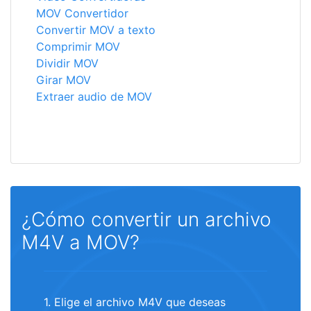
MOV Convertidor
Convertir MOV a texto
Comprimir MOV
Dividir MOV
Girar MOV
Extraer audio de MOV
¿Cómo convertir un archivo
M4V a MOV?
1. Elige el archivo M4V que deseas