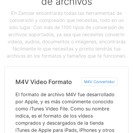
de archivos
En Zamzar encontrarás todas las herramientas de
conversión y compresión que necesitas, todo en un
solo lugar. Con más de 1100 tipos de conversión de
archivos soportados, ya sea que necesites convertir
videos, audios, documentos o imágenes, encontrarás
fácilmente lo que necesitas y pronto tendrás tus
archivos en los formatos y tamaños que te funcionan.
M4V Video Formato
M4V Convertidor
El formato de archivo M4V fue desarrollado
por Apple, y es más comúnmente conocido
como iTunes Video File. Como su nombre
indica, es el formato de los vídeos
comprados y descargados de la tienda
iTunes de Apple para iPads, iPhones y otros