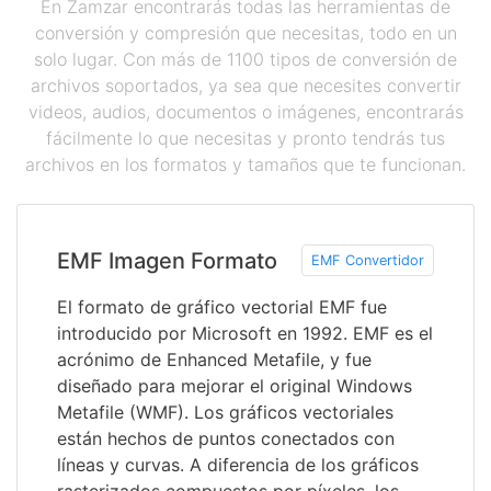
En Zamzar encontrarás todas las herramientas de
conversión y compresión que necesitas, todo en un
solo lugar. Con más de 1100 tipos de conversión de
archivos soportados, ya sea que necesites convertir
videos, audios, documentos o imágenes, encontrarás
fácilmente lo que necesitas y pronto tendrás tus
archivos en los formatos y tamaños que te funcionan.
EMF Imagen Formato
EMF Convertidor
El formato de gráfico vectorial EMF fue
introducido por Microsoft en 1992. EMF es el
acrónimo de Enhanced Metafile, y fue
diseñado para mejorar el original Windows
Metafile (WMF). Los gráficos vectoriales
están hechos de puntos conectados con
líneas y curvas. A diferencia de los gráficos