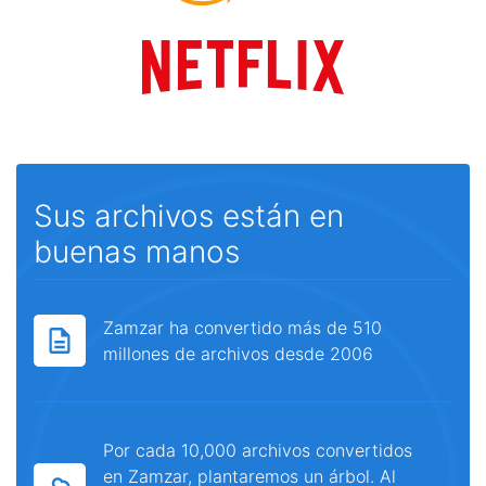
Sus archivos están en
buenas manos
Zamzar ha convertido más de 510
millones de archivos desde 2006
Por cada 10,000 archivos convertidos
en Zamzar, plantaremos un árbol. Al