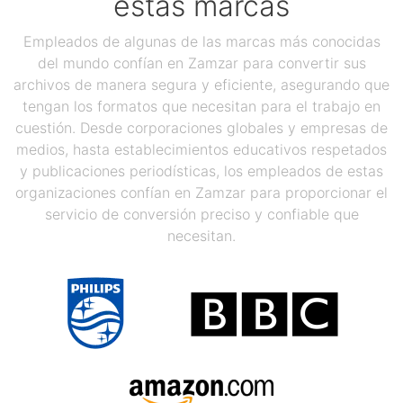
estas marcas
Empleados de algunas de las marcas más conocidas
del mundo confían en Zamzar para convertir sus
archivos de manera segura y eficiente, asegurando que
tengan los formatos que necesitan para el trabajo en
cuestión. Desde corporaciones globales y empresas de
medios, hasta establecimientos educativos respetados
y publicaciones periodísticas, los empleados de estas
organizaciones confían en Zamzar para proporcionar el
servicio de conversión preciso y confiable que
necesitan.