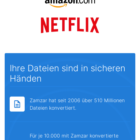
Ihre Dateien sind in sicheren
Händen
Zamzar hat seit 2006 über 510 Millionen
Dateien konvertiert.
Für je 10.000 mit Zamzar konvertierte