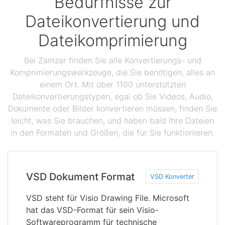
Bedürfnisse zur
Dateikonvertierung und
Dateikomprimierung
Bei Zamzar finden Sie alle Konvertierungs- und
Komprimierungswerkzeuge, die Sie benötigen, alles an
einem Ort. Mit über 1100 unterstützten
Dateikonvertierungstypen, egal ob Sie Videos, Audio,
Dokumente oder Bilder konvertieren müssen, finden Sie
leicht, was Sie brauchen, und haben bald Ihre Dateien
in den Formaten und Größen, die für Sie funktionieren.
VSD Dokument Format
VSD Konverter
VSD steht für Visio Drawing File. Microsoft
hat das VSD-Format für sein Visio-
Softwareprogramm für technische