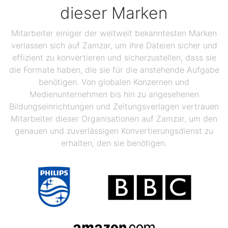
dieser Marken
Mitarbeiter einiger der weltweit bekanntesten Marken
verlassen sich auf Zamzar, um ihre Dateien sicher und
effizient zu konvertieren und sicherzustellen, dass sie
die Formate haben, die sie für die anstehende Aufgabe
benötigen. Von globalen Konzernen und
Medienunternehmen bis hin zu angesehenen
Bildungseinrichtungen und Zeitungsverlagen vertrauen
Mitarbeiter dieser Organisationen auf Zamzar, um den
genauen und zuverlässigen Konvertierungsdienst zu
erhalten, den sie benötigen.