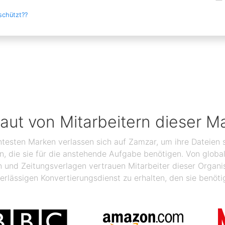
schützt??
raut von Mitarbeitern dieser M
ntesten Marken verlassen sich auf Zamzar, um ihre Dateien s
ben, die sie für die anstehende Aufgabe benötigen. Von glo
n und Zeitungsverlagen vertrauen Mitarbeiter dieser Organ
erlässigen Konvertierungsdienst zu erhalten, den sie benöti