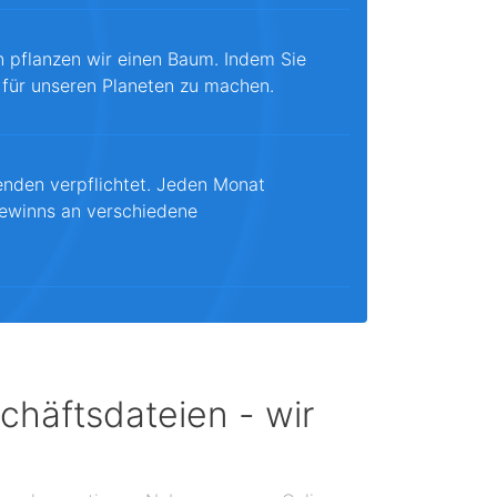
n pflanzen wir einen Baum. Indem Sie
 für unseren Planeten zu machen.
enden verpflichtet. Jeden Monat
ewinns an verschiedene
chäftsdateien - wir