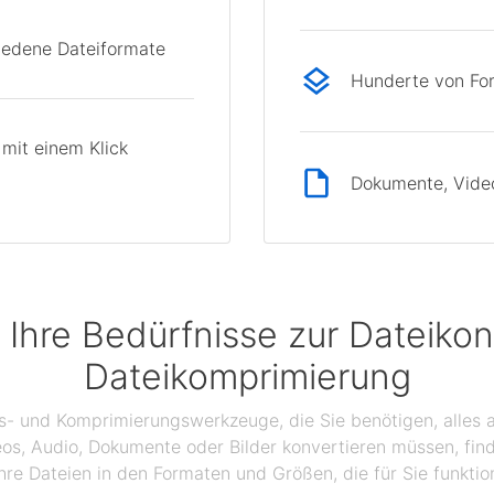
hiedene Dateiformate
Hunderte von Fo
mit einem Klick
Dokumente, Videos
 Ihre Bedürfnisse zur Dateikon
Dateikomprimierung
gs- und Komprimierungswerkzeuge, die Sie benötigen, alles a
eos, Audio, Dokumente oder Bilder konvertieren müssen, find
hre Dateien in den Formaten und Größen, die für Sie funktio