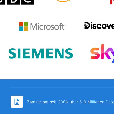
Zamzar hat seit 2006 über 510 Millionen Date