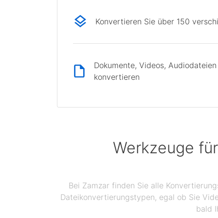
Konvertieren Sie über 150 versc
Dokumente, Videos, Audiodateien 
konvertieren
Werkzeuge für
Bei Zamzar finden Sie alle Konvertierun
Dateikonvertierungstypen, egal ob Sie Vid
bald I