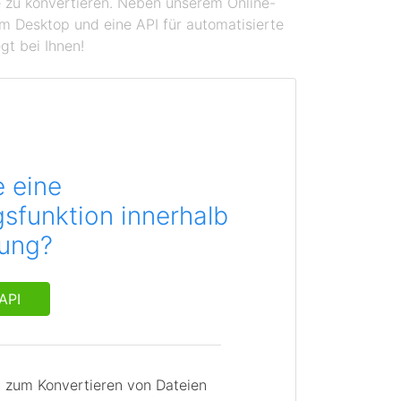
se zu konvertieren. Neben unserem Online-
em Desktop und eine API für automatisierte
gt bei Ihnen!
e eine
sfunktion innerhalb
dung?
API
I zum Konvertieren von Dateien