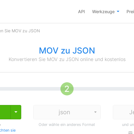
API
Werkzeuge
Pre
ren Sie MOV zu JSON
MOV zu JSON
Konvertieren Sie MOV zu JSON online und kostenlos
J
Toggle Dropdown
p
Oder wähle ein anderes Format
und u
hten sie