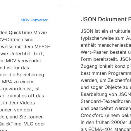
JSON Dokument F
MOV Konverter
JSON ist ein strukturi
r den QuickTime Movie
typischerweise zum Au
OV-Dateien sind
enthält menschenlesba
erweise mit dem MPEG-
Wert-Paaren besteht un
e Untertitel, Text,
Form bereitstellt. JSO
nen. MOV verwendet
Zugänglichkeit konzip
d ist für das
bestimmten Programmi
der die Speicherung
werden, um Zeichenfol
l MP4 zu einem
und sogar Objekte zu s
 geworden ist, ist
Bearbeitung von JSON-D
yp, zumal es oft das
Standard-Texteditore
t, in dem Videos
und bearbeitet werden
önnen von den
Crockford (einem bek
den, und Sie können
in den frühen 2000er 
 QuickTime, VLC oder
als ECMA-404 standard
ren