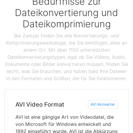
Bedürfnisse zur
Dateikonvertierung und
Dateikomprimierung
Bei Zamzar finden Sie alle Konvertierungs- und
Komprimierungswerkzeuge, die Sie benötigen, alles an
einem Ort. Mit über 1100 unterstützten
Dateikonvertierungstypen, egal ob Sie Videos, Audio,
Dokumente oder Bilder konvertieren müssen, finden Sie
leicht, was Sie brauchen, und haben bald Ihre Dateien
in den Formaten und Größen, die für Sie funktionieren.
AVI Video Format
AVI Konverter
AVI ist eine gängige Art von Videodatei, die
von Microsoft für Windows entwickelt und
1992 eingeführt wurde. AVI ist die Abkürzung