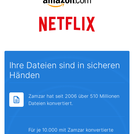
Ihre Dateien sind in sicheren
Händen
Zamzar hat seit 2006 über 510 Millionen
Dateien konvertiert.
Für je 10.000 mit Zamzar konvertierte