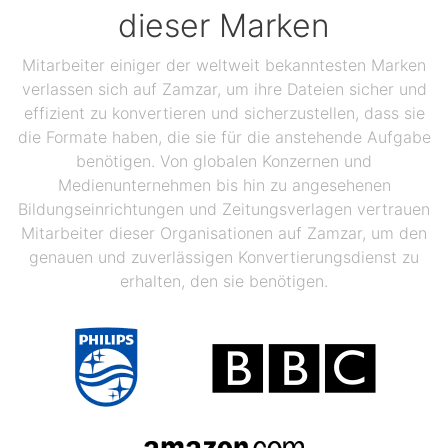
dieser Marken
Mitarbeiter einiger der weltweit bekanntesten Marken
verlassen sich auf Zamzar, um ihre Dateien sicher und
effizient zu konvertieren und sicherzustellen, dass sie
die Formate haben, die sie für die anstehende Aufgabe
benötigen. Von globalen Konzernen und
Medienunternehmen bis hin zu angesehenen
Bildungseinrichtungen und Zeitungsverlagen vertrauen
Mitarbeiter dieser Organisationen auf Zamzar, um den
genauen und zuverlässigen Konvertierungsdienst zu
erhalten, den sie benötigen.