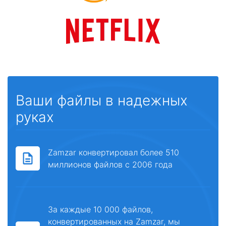
Ваши файлы в надежных
руках
Zamzar конвертировал более 510
миллионов файлов с 2006 года
За каждые 10 000 файлов,
конвертированных на Zamzar, мы