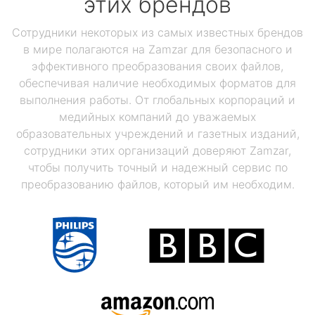
этих брендов
Сотрудники некоторых из самых известных брендов
в мире полагаются на Zamzar для безопасного и
эффективного преобразования своих файлов,
обеспечивая наличие необходимых форматов для
выполнения работы. От глобальных корпораций и
медийных компаний до уважаемых
образовательных учреждений и газетных изданий,
сотрудники этих организаций доверяют Zamzar,
чтобы получить точный и надежный сервис по
преобразованию файлов, который им необходим.