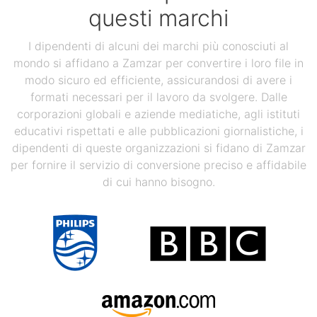
questi marchi
I dipendenti di alcuni dei marchi più conosciuti al
mondo si affidano a Zamzar per convertire i loro file in
modo sicuro ed efficiente, assicurandosi di avere i
formati necessari per il lavoro da svolgere. Dalle
corporazioni globali e aziende mediatiche, agli istituti
educativi rispettati e alle pubblicazioni giornalistiche, i
dipendenti di queste organizzazioni si fidano di Zamzar
per fornire il servizio di conversione preciso e affidabile
di cui hanno bisogno.