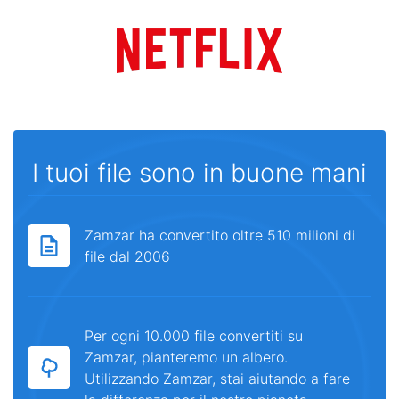
I tuoi file sono in buone mani
Zamzar ha convertito oltre 510 milioni di
file dal 2006
Per ogni 10.000 file convertiti su
Zamzar, pianteremo un albero.
Utilizzando Zamzar, stai aiutando a fare