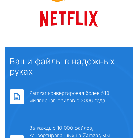
Ваши файлы в надежных
руках
Zamzar конвертировал более 510
миллионов файлов с 2006 года
За каждые 10 000 файлов,
конвертированных на Zamzar, мы