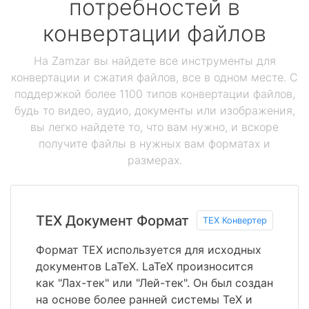
потребностей в
конвертации файлов
На Zamzar вы найдете все инструменты для
конвертации и сжатия файлов, все в одном месте. С
поддержкой более 1100 типов конвертации файлов,
будь то видео, аудио, документы или изображения,
вы легко найдете то, что вам нужно, и вскоре
получите файлы в нужных вам форматах и
размерах.
TEX Документ Формат
TEX Конвертер
Формат TEX используется для исходных
документов LaTeX. LaTeX произносится
как "Лах-тек" или "Лей-тек". Он был создан
на основе более ранней системы TeX и