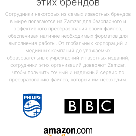
этих брендов
Сотрудники некоторых из самых известных брендов
в мире полагаются на Zamzar для безопасного и
эффективного преобразования своих файлов,
обеспечивая наличие необходимых форматов для
выполнения работы. От глобальных корпораций и
медийных компаний до уважаемых
образовательных учреждений и газетных изданий,
сотрудники этих организаций доверяют Zamzar,
чтобы получить точный и надежный сервис по
преобразованию файлов, который им необходим.