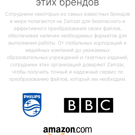
этих брендов
Сотрудники некоторых из самых известных брендов
в мире полагаются на Zamzar для безопасного и
эффективного преобразования своих файлов,
обеспечивая наличие необходимых форматов для
выполнения работы. От глобальных корпораций и
медийных компаний до уважаемых
образовательных учреждений и газетных изданий,
сотрудники этих организаций доверяют Zamzar,
чтобы получить точный и надежный сервис по
преобразованию файлов, который им необходим.