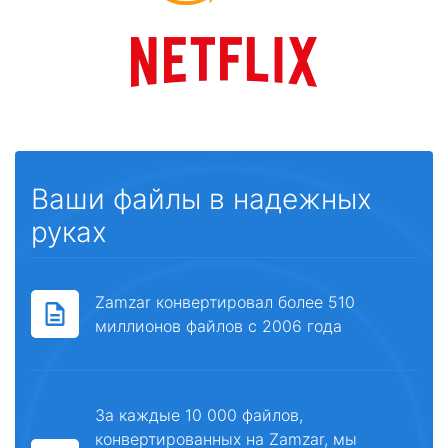
Ваши файлы в надежных
руках
Zamzar конвертировал более 510
миллионов файлов с 2006 года
За каждые 10 000 файлов,
конвертированных на Zamzar, мы