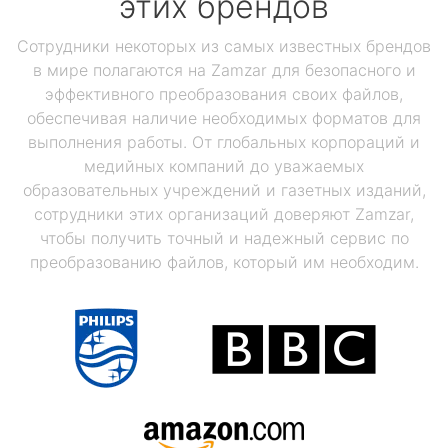
этих брендов
Сотрудники некоторых из самых известных брендов
в мире полагаются на Zamzar для безопасного и
эффективного преобразования своих файлов,
обеспечивая наличие необходимых форматов для
выполнения работы. От глобальных корпораций и
медийных компаний до уважаемых
образовательных учреждений и газетных изданий,
сотрудники этих организаций доверяют Zamzar,
чтобы получить точный и надежный сервис по
преобразованию файлов, который им необходим.