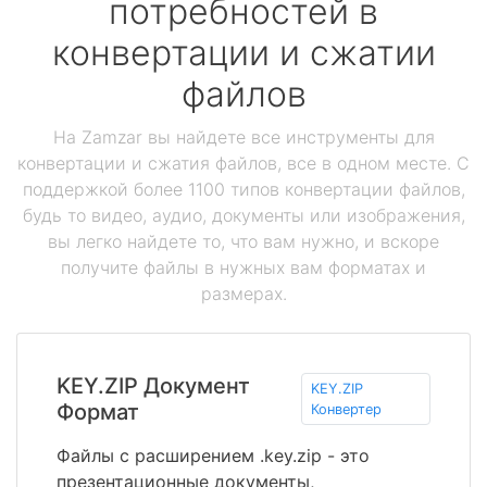
потребностей в
конвертации и сжатии
файлов
На Zamzar вы найдете все инструменты для
конвертации и сжатия файлов, все в одном месте. С
поддержкой более 1100 типов конвертации файлов,
будь то видео, аудио, документы или изображения,
вы легко найдете то, что вам нужно, и вскоре
получите файлы в нужных вам форматах и
размерах.
KEY.ZIP Документ
KEY.ZIP
Формат
Конвертер
Файлы с расширением .key.zip - это
презентационные документы,