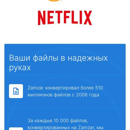
Ваши файлы в надежных
руках
Zamzar конвертировал более 510
миллионов файлов с 2006 года
За каждые 10 000 файлов,
конвертированных на Zamzar, мы