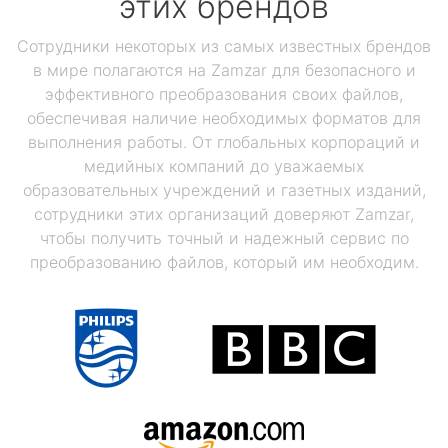
этих брендов
Сотрудники некоторых из самых известных брендов
в мире полагаются на Zamzar для безопасного и
эффективного преобразования своих файлов,
обеспечивая наличие необходимых форматов для
выполнения работы. От глобальных корпораций и
медийных компаний до уважаемых
образовательных учреждений и газетных изданий,
сотрудники этих организаций доверяют Zamzar,
чтобы получить точный и надежный сервис по
преобразованию файлов, который им необходим.