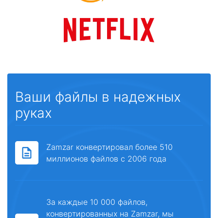
Ваши файлы в надежных
руках
Zamzar конвертировал более 510
миллионов файлов с 2006 года
За каждые 10 000 файлов,
конвертированных на Zamzar, мы