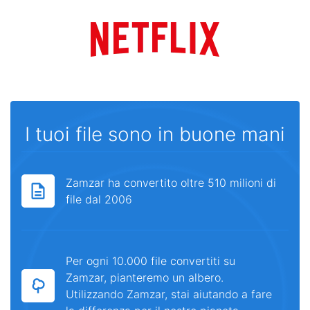
I tuoi file sono in buone mani
Zamzar ha convertito oltre 510 milioni di
file dal 2006
Per ogni 10.000 file convertiti su
Zamzar, pianteremo un albero.
Utilizzando Zamzar, stai aiutando a fare