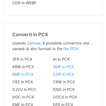
CDR in WEBP
Converti in PCX
Usando
Zamzar
, è possibile convertire una
varietà di altri formati in file
file PCX
:
3FR in PCX
AI in PCX
ARW in PCX
AVIF in PCX
BMP in PCX
CDR in PCX
CR2 in PCX
CRW in PCX
DJVU in PCX
DNG in PCX
DOC in PCX
DOCX in PCX
EMF in PCX
EPS in PCX