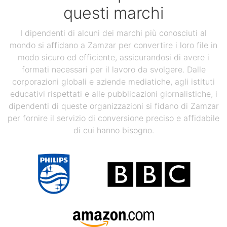
questi marchi
I dipendenti di alcuni dei marchi più conosciuti al
mondo si affidano a Zamzar per convertire i loro file in
modo sicuro ed efficiente, assicurandosi di avere i
formati necessari per il lavoro da svolgere. Dalle
corporazioni globali e aziende mediatiche, agli istituti
educativi rispettati e alle pubblicazioni giornalistiche, i
dipendenti di queste organizzazioni si fidano di Zamzar
per fornire il servizio di conversione preciso e affidabile
di cui hanno bisogno.