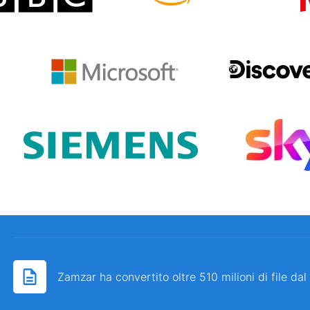
Zamzar ha convertito oltre 510 milioni di file da