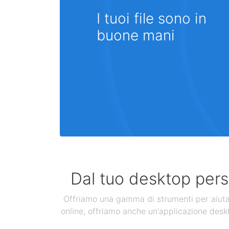
I tuoi file sono in
buone mani
Dal tuo desktop perso
Offriamo una gamma di strumenti per aiutarti
online, offriamo anche un'applicazione deskt