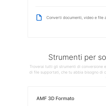
Converti documenti, video e file 
Strumenti per so
Troverai tutti gli strumenti di conversione
di file supportati, che tu abbia bisogno di 
AMF 3D Formato