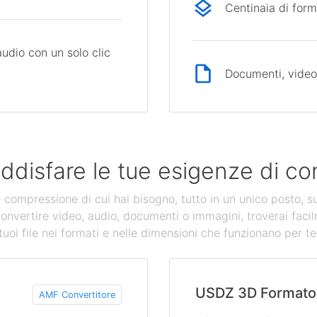
Centinaia di form
audio con un solo clic
Documenti, video,
ddisfare le tue esigenze di con
 e compressione di cui hai bisogno, tutto in un unico posto, s
convertire video, audio, documenti o immagini, troverai facil
tuoi file nei formati e nelle dimensioni che funzionano per te
USDZ 3D Formato
AMF Convertitore