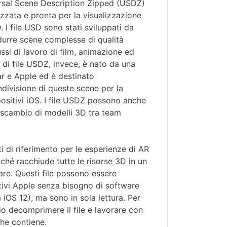
versal Scene Description Zipped (USDZ)
izzata e pronta per la visualizzazione
. I file USD sono stati sviluppati da
durre scene complesse di qualità
ssi di lavoro di film, animazione ed
to di file USDZ, invece, è nato da una
ar e Apple ed è destinato
ndivisione di queste scene per la
positivi iOS. I file USDZ possono anche
o scambio di modelli 3D tra team
 di riferimento per le esperienze di AR
ché racchiude tutte le risorse 3D in un
zare. Questi file possono essere
itivi Apple senza bisogno di software
a iOS 12), ma sono in sola lettura. Per
io decomprimere il file e lavorare con
che contiene.