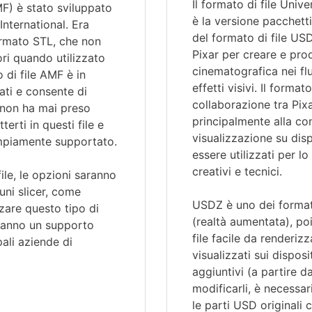
Il formato di file Uni
MF) è stato sviluppato
è la versione pacchett
ternational. Era
del formato di file USD
ormato STL, che non
Pixar per creare e pro
lori quando utilizzato
cinematografica nei flu
 di file AMF è in
effetti visivi. Il forma
ati e consente di
collaborazione tra Pix
, non ha mai preso
principalmente alla co
erti in questi file e
visualizzazione su dis
ampiamente supportato.
essere utilizzati per l
creativi e tecnici.
ile, le opzioni saranno
uni slicer, come
USDZ è uno dei formati
zare questo tipo di
(realtà aumentata), poi
 hanno un supporto
file facile da renderiz
pali aziende di
visualizzati sui dispos
aggiuntivi (a partire d
modificarli, è necessar
le parti USD originali 