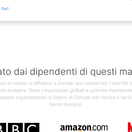
file?
ato dai dipendenti di questi ma
uti al mondo si affidano a Zamzar per convertire i loro file 
 da svolgere. Dalle corporazioni globali e aziende mediatiche, a
 queste organizzazioni si fidano di Zamzar per fornire il servi
hanno bisogno.