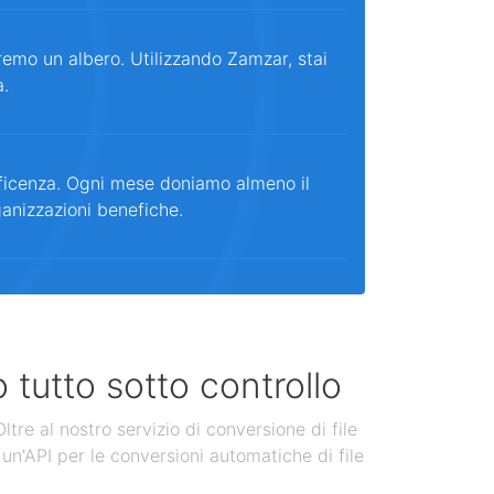
remo un albero. Utilizzando Zamzar, stai
a.
ficenza. Ogni mese doniamo almeno il
ganizzazioni benefiche.
 tutto sotto controllo
tre al nostro servizio di conversione di file
un'API per le conversioni automatiche di file