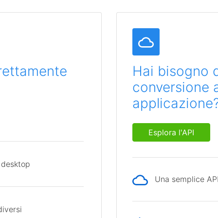
direttamente
Hai bisogno d
conversione al
applicazione
Esplora l'API
 desktop
Una semplice API 
diversi