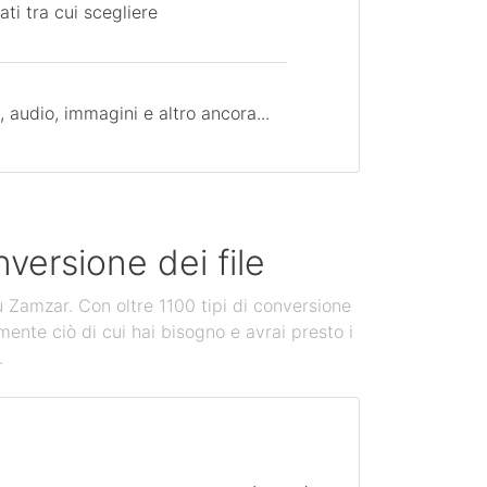
ati tra cui scegliere
 audio, immagini e altro ancora...
versione dei file
u Zamzar. Con oltre 1100 tipi di conversione
mente ciò di cui hai bisogno e avrai presto i
.