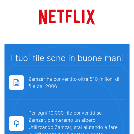
I tuoi file sono in buone mani
Zamzar ha convertito oltre 510 milioni di
file dal 2006
Per ogni 10.000 file convertiti su
Zamzar, pianteremo un albero.
Utilizzando Zamzar, stai aiutando a fare