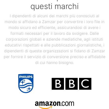
questi marchi
I dipendenti di alcuni dei marchi più conosciuti al
mondo si affidano a Zamzar per convertire i loro file in
modo sicuro ed efficiente, assicurandosi di avere i
formati necessari per il lavoro da svolgere. Dalle
corporazioni globali e aziende mediatiche, agli istituti
educativi rispettati e alle pubblicazioni giornalistiche, i
dipendenti di queste organizzazioni si fidano di Zamzar
per fornire il servizio di conversione preciso e affidabile
di cui hanno bisogno.