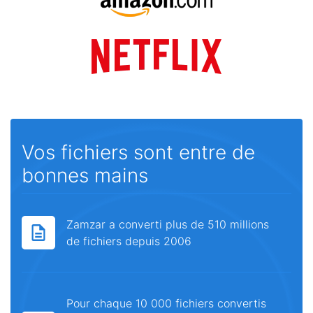
Vos fichiers sont entre de
bonnes mains
Zamzar a converti plus de 510 millions
de fichiers depuis 2006
Pour chaque 10 000 fichiers convertis