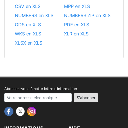
CSV en XLS
MPP en XLS
NUMBERS en XLS
NUMBERS.ZIP en XLS
ODS en XLS
PDF en XLS
WKS en XLS
XLR en XLS
XLSX en XLS
Abonnez-vous à notre lettre d’information
Your email address
S'abonner