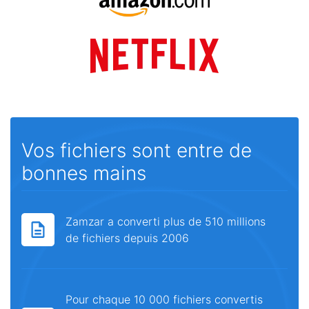
Vos fichiers sont entre de
bonnes mains
Zamzar a converti plus de 510 millions
de fichiers depuis 2006
Pour chaque 10 000 fichiers convertis