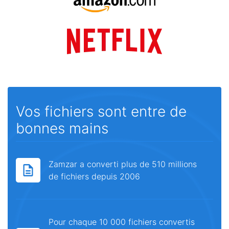
Vos fichiers sont entre de
bonnes mains
Zamzar a converti plus de 510 millions
de fichiers depuis 2006
Pour chaque 10 000 fichiers convertis