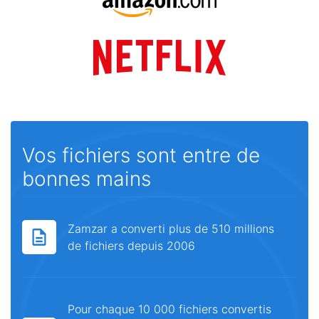
Vos fichiers sont entre de
bonnes mains
Zamzar a converti plus de 510 millions
de fichiers depuis 2006
Pour chaque 10 000 fichiers convertis