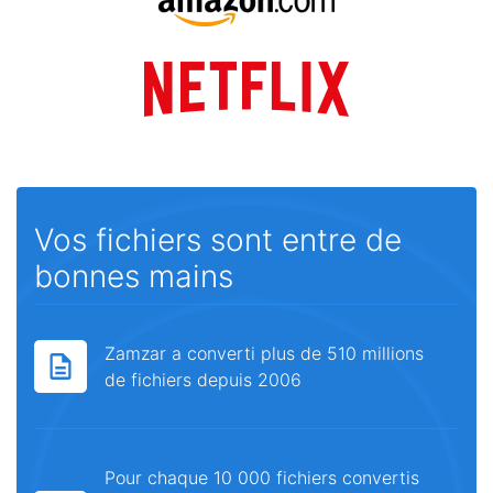
Vos fichiers sont entre de
bonnes mains
Zamzar a converti plus de 510 millions
de fichiers depuis 2006
Pour chaque 10 000 fichiers convertis