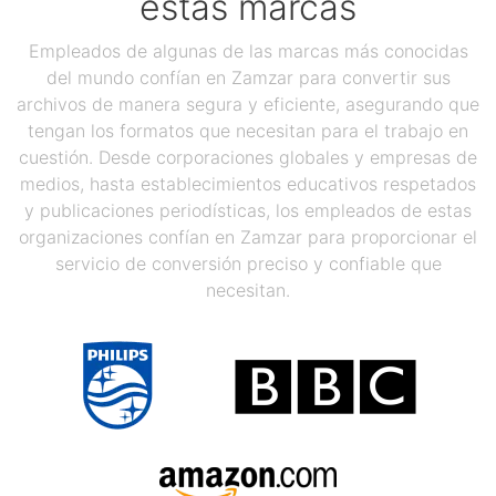
estas marcas
Empleados de algunas de las marcas más conocidas
del mundo confían en Zamzar para convertir sus
archivos de manera segura y eficiente, asegurando que
tengan los formatos que necesitan para el trabajo en
cuestión. Desde corporaciones globales y empresas de
medios, hasta establecimientos educativos respetados
y publicaciones periodísticas, los empleados de estas
organizaciones confían en Zamzar para proporcionar el
servicio de conversión preciso y confiable que
necesitan.