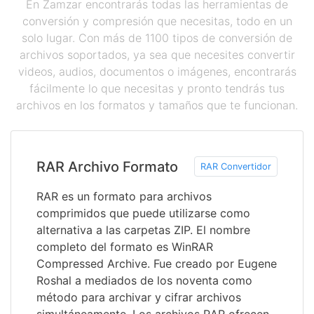
En Zamzar encontrarás todas las herramientas de
conversión y compresión que necesitas, todo en un
solo lugar. Con más de 1100 tipos de conversión de
archivos soportados, ya sea que necesites convertir
videos, audios, documentos o imágenes, encontrarás
fácilmente lo que necesitas y pronto tendrás tus
archivos en los formatos y tamaños que te funcionan.
RAR Archivo Formato
RAR Convertidor
RAR es un formato para archivos
comprimidos que puede utilizarse como
alternativa a las carpetas ZIP. El nombre
completo del formato es WinRAR
Compressed Archive. Fue creado por Eugene
Roshal a mediados de los noventa como
método para archivar y cifrar archivos