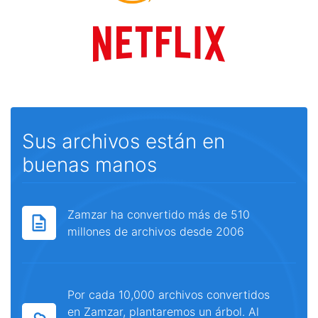
Sus archivos están en
buenas manos
Zamzar ha convertido más de 510
millones de archivos desde 2006
Por cada 10,000 archivos convertidos
en Zamzar, plantaremos un árbol. Al