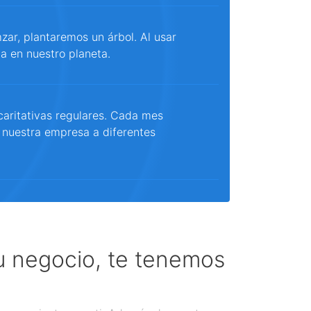
ar, plantaremos un árbol. Al usar
a en nuestro planeta.
aritativas regulares. Cada mes
 nuestra empresa a diferentes
tu negocio, te tenemos