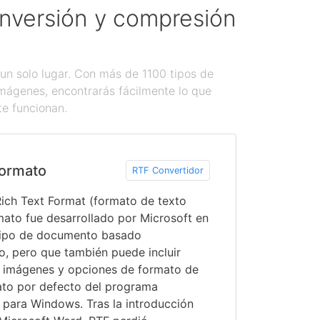
onversión y compresión
un solo lugar. Con más de 1100 tipos de
imágenes, encontrarás fácilmente lo que
te funcionan.
ormato
RTF Convertidor
Rich Text Format (formato de texto
mato fue desarrollado por Microsoft en
tipo de documento basado
o, pero que también puede incluir
 imágenes y opciones de formato de
mato por defecto del programa
para Windows. Tras la introducción