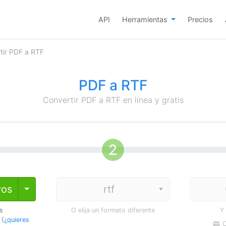
API
Herramientas
Precios
tir PDF a RTF
PDF a RTF
Convertir PDF a RTF en línea y gratis
vos
Toggle Dropdown
os
O elija un formato diferente
Y
 (
¿quieres
C