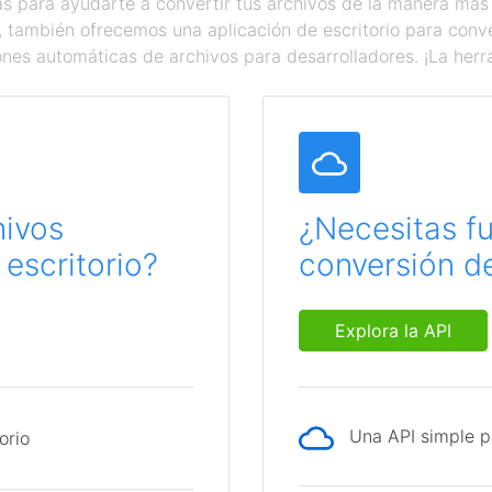
 para ayudarte a convertir tus archivos de la manera más
a, también ofrecemos una aplicación de escritorio para con
ones automáticas de archivos para desarrolladores. ¡La herr
hivos
¿Necesitas f
escritorio?
conversión de
Explora la API
Una API simple p
orio