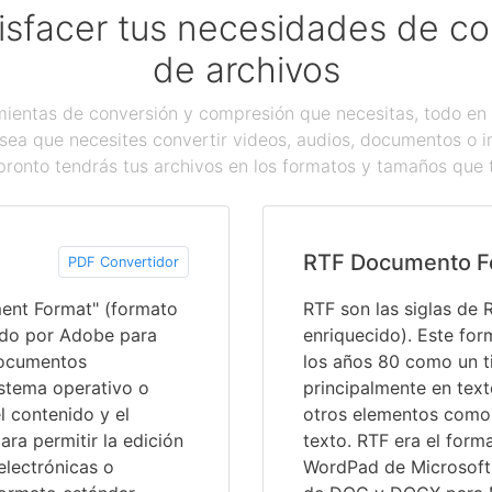
isfacer tus necesidades de c
de archivos
ientas de conversión y compresión que necesitas, todo en 
sea que necesites convertir videos, audios, documentos o 
pronto tendrás tus archivos en los formatos y tamaños que 
RTF Documento F
PDF Convertidor
ment Format" (formato
RTF son las siglas de 
ado por Adobe para
enriquecido). Este for
documentos
los años 80 como un 
istema operativo o
principalmente en text
l contenido y el
otros elementos como
ra permitir la edición
texto. RTF era el for
electrónicas o
WordPad de Microsoft 