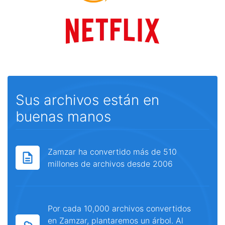
Sus archivos están en
buenas manos
Zamzar ha convertido más de 510
millones de archivos desde 2006
Por cada 10,000 archivos convertidos
en Zamzar, plantaremos un árbol. Al