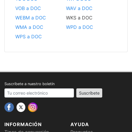
VOB a DOC
WAV a DOC
WEBM a DOC
WKS a DOC
WMA a DOC
WPD a DOC
WPS a DOC
Suscríbete a nuestro boletín
Your email address
Suscríbete
INFORMACIÓN
AYUDA