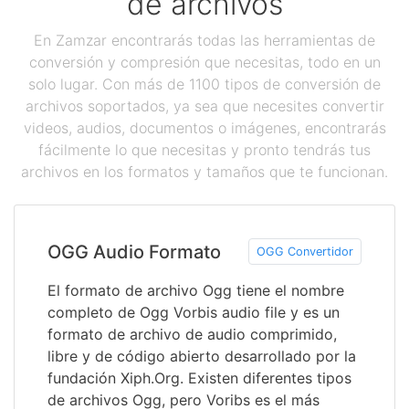
de archivos
En Zamzar encontrarás todas las herramientas de
conversión y compresión que necesitas, todo en un
solo lugar. Con más de 1100 tipos de conversión de
archivos soportados, ya sea que necesites convertir
videos, audios, documentos o imágenes, encontrarás
fácilmente lo que necesitas y pronto tendrás tus
archivos en los formatos y tamaños que te funcionan.
OGG Audio Formato
OGG Convertidor
El formato de archivo Ogg tiene el nombre
completo de Ogg Vorbis audio file y es un
formato de archivo de audio comprimido,
libre y de código abierto desarrollado por la
fundación Xiph.Org. Existen diferentes tipos
de archivos Ogg, pero Voribs es el más