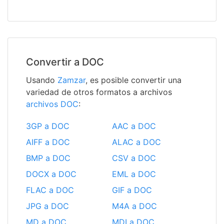
Convertir a DOC
Usando
Zamzar
, es posible convertir una
variedad de otros formatos a archivos
archivos DOC
:
3GP a DOC
AAC a DOC
AIFF a DOC
ALAC a DOC
BMP a DOC
CSV a DOC
DOCX a DOC
EML a DOC
FLAC a DOC
GIF a DOC
JPG a DOC
M4A a DOC
MD a DOC
MDI a DOC