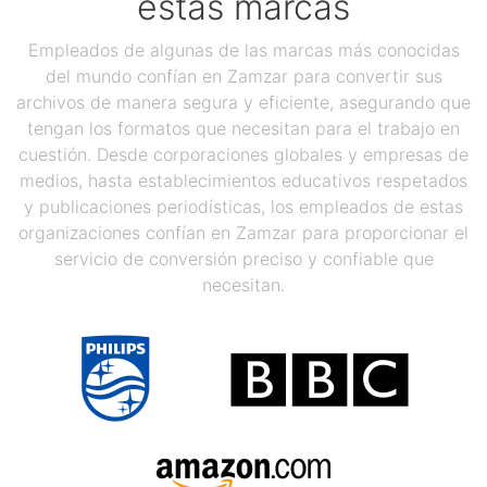
estas marcas
Empleados de algunas de las marcas más conocidas
del mundo confían en Zamzar para convertir sus
archivos de manera segura y eficiente, asegurando que
tengan los formatos que necesitan para el trabajo en
cuestión. Desde corporaciones globales y empresas de
medios, hasta establecimientos educativos respetados
y publicaciones periodísticas, los empleados de estas
organizaciones confían en Zamzar para proporcionar el
servicio de conversión preciso y confiable que
necesitan.