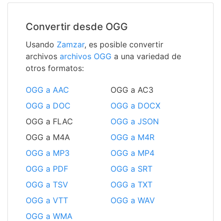
Convertir desde OGG
Usando
Zamzar
, es posible convertir
archivos
archivos OGG
a una variedad de
otros formatos:
OGG a AAC
OGG a AC3
OGG a DOC
OGG a DOCX
OGG a FLAC
OGG a JSON
OGG a M4A
OGG a M4R
OGG a MP3
OGG a MP4
OGG a PDF
OGG a SRT
OGG a TSV
OGG a TXT
OGG a VTT
OGG a WAV
OGG a WMA