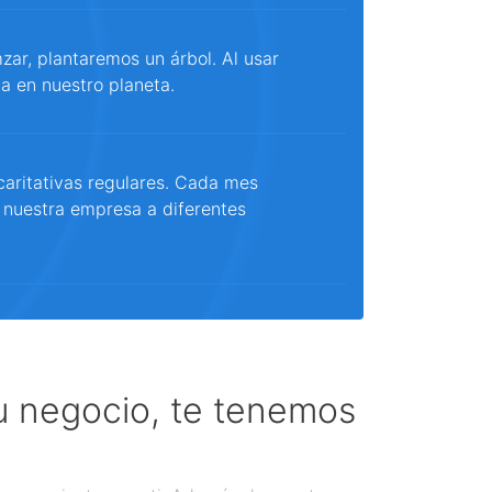
ar, plantaremos un árbol. Al usar
a en nuestro planeta.
aritativas regulares. Cada mes
 nuestra empresa a diferentes
tu negocio, te tenemos