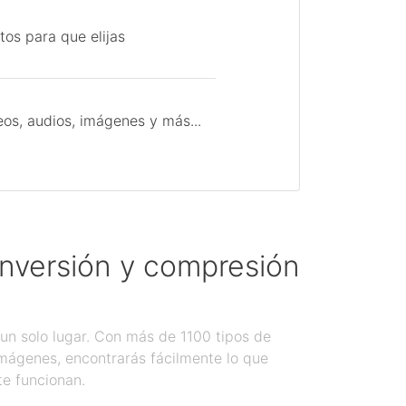
tos para que elijas
os, audios, imágenes y más...
onversión y compresión
un solo lugar. Con más de 1100 tipos de
imágenes, encontrarás fácilmente lo que
te funcionan.