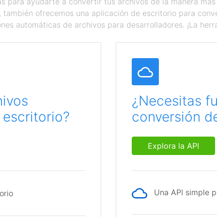
 para ayudarte a convertir tus archivos de la manera más
a, también ofrecemos una aplicación de escritorio para con
ones automáticas de archivos para desarrolladores. ¡La herr
hivos
¿Necesitas f
escritorio?
conversión de
Explora la API
Una API simple p
orio