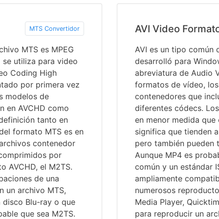
AVI Video Format
MTS Convertidor
rchivo MTS es MPEG
AVI es un tipo común 
 se utiliza para video
desarrolló para Window
eo Coding High
abreviatura de Audio 
tado por primera vez
formatos de vídeo, los
s modelos de
contenedores que incl
ban en AVCHD como
diferentes códecs. Lo
efinición tanto en
en menor medida que o
del formato MTS es en
significa que tienden 
 archivos contenedor
pero también pueden t
 comprimidos por
Aunque MP4 es probab
ato AVCHD, el M2TS.
común y un estándar I
abaciones de una
ampliamente compatib
n un archivo MTS,
numerosos reproducto
 disco Blu-ray o que
Media Player, Quicktim
bable que sea M2TS.
para reproducir un arc