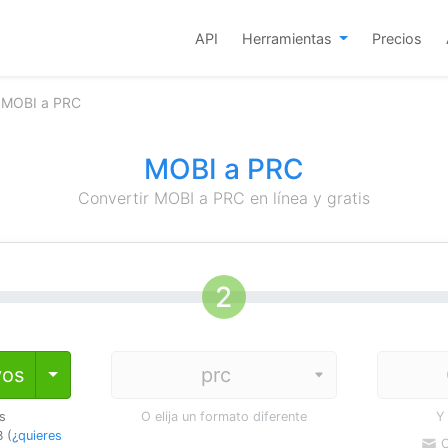
API
Herramientas
Precios
r MOBI a PRC
MOBI a PRC
Convertir MOBI a PRC en línea y gratis
vos
Toggle Dropdown
os
O elija un formato diferente
Y
 (
¿quieres
C