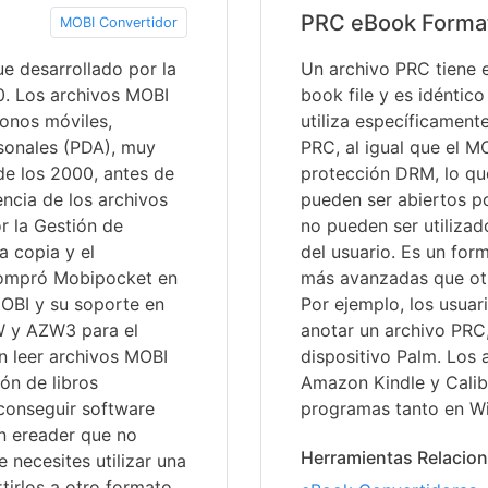
PRC eBook Forma
MOBI Convertidor
ue desarrollado por la
Un archivo PRC tiene
. Los archivos MOBI
book file y es idéntic
onos móviles,
utiliza específicament
rsonales (PDA), muy
PRC, al igual que el M
de los 2000, antes de
protección DRM, lo que
encia de los archivos
pueden ser abiertos po
r la Gestión de
no pueden ser utilizad
a copia y el
del usuario. Es un for
compró Mobipocket en
más avanzadas que otr
MOBI y su soporte en
Por ejemplo, los usuar
W y AZW3 para el
anotar un archivo PRC,
n leer archivos MOBI
dispositivo Palm. Los
ión de libros
Amazon Kindle y Cali
conseguir software
programas tanto en 
un ereader que no
Herramientas Relacio
 necesites utilizar una
irlos a otro formato