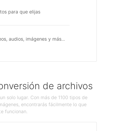
tos para que elijas
os, audios, imágenes y más...
onversión de archivos
un solo lugar. Con más de 1100 tipos de
imágenes, encontrarás fácilmente lo que
te funcionan.