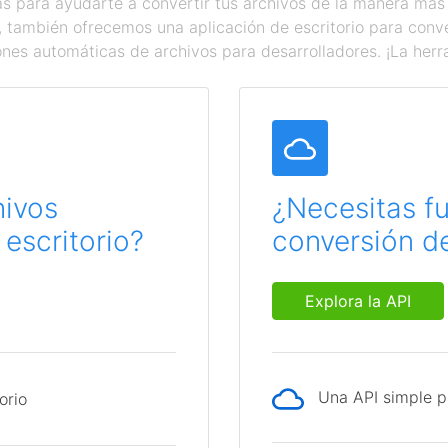
 para ayudarte a convertir tus archivos de la manera más
a, también ofrecemos una aplicación de escritorio para con
ones automáticas de archivos para desarrolladores. ¡La herr
hivos
¿Necesitas f
escritorio?
conversión de
Explora la API
Una API simple p
orio