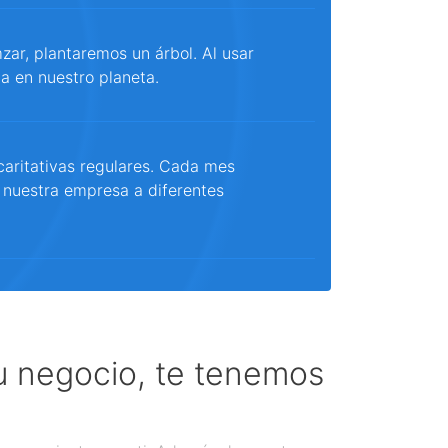
ar, plantaremos un árbol. Al usar
a en nuestro planeta.
aritativas regulares. Cada mes
 nuestra empresa a diferentes
tu negocio, te tenemos