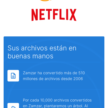
Sus archivos están en
buenas manos
Zamzar ha convertido más de 510
millones de archivos desde 2006
Por cada 10,000 archivos convertidos
en Zamzar, plantaremos un árbol. Al