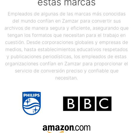
estas marcas
Empleados de algunas de las marcas más conocidas
del mundo confían en Zamzar para convertir sus
archivos de manera segura y eficiente, asegurando que
tengan los formatos que necesitan para el trabajo en
cuestión. Desde corporaciones globales y empresas de
medios, hasta establecimientos educativos respetados
y publicaciones periodísticas, los empleados de estas
organizaciones confían en Zamzar para proporcionar el
servicio de conversión preciso y confiable que
necesitan.