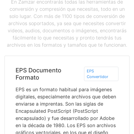
En Zamzar encontrarás todas las herramientas de
conversión y compresión que necesitas, todo en un
solo lugar. Con más de 1100 tipos de conversión de
archivos soportados, ya sea que necesites convertir
videos, audios, documentos o imágenes, encontrarás
fácilmente lo que necesitas y pronto tendrás tus
archivos en los formatos y tamaños que te funcionan.
EPS Documento
EPS
Formato
Convertidor
EPS es un formato habitual para imágenes
digitales, especialmente archivos que deben
enviarse a imprentas. Son las siglas de
Encapsulated PostScript (PostScript
encapsulado) y fue desarrollado por Adobe
en la década de 1980. Los EPS son archivos
gráficos vectoriales, en los que el diseño