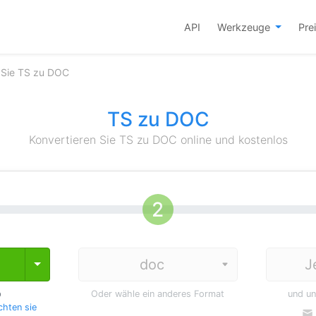
API
Werkzeuge
Pre
 Sie TS zu DOC
TS zu DOC
Konvertieren Sie TS zu DOC online und kostenlos
J
Toggle Dropdown
p
Oder wähle ein anderes Format
und u
hten sie