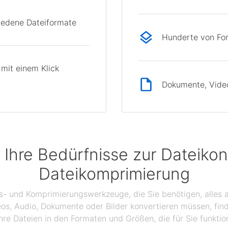
hiedene Dateiformate
Hunderte von Fo
mit einem Klick
Dokumente, Videos
 Ihre Bedürfnisse zur Dateikon
Dateikomprimierung
gs- und Komprimierungswerkzeuge, die Sie benötigen, alles a
eos, Audio, Dokumente oder Bilder konvertieren müssen, find
hre Dateien in den Formaten und Größen, die für Sie funktio