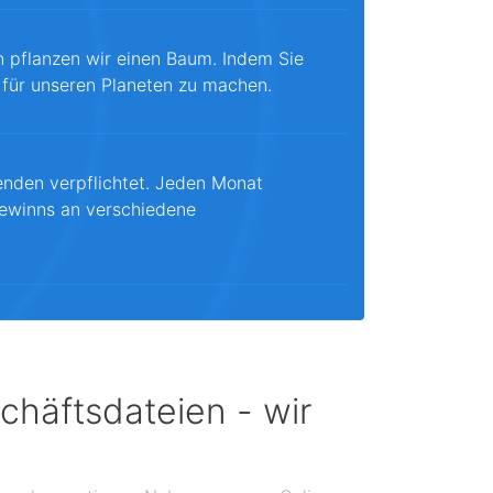
n pflanzen wir einen Baum. Indem Sie
 für unseren Planeten zu machen.
enden verpflichtet. Jeden Monat
ewinns an verschiedene
chäftsdateien - wir