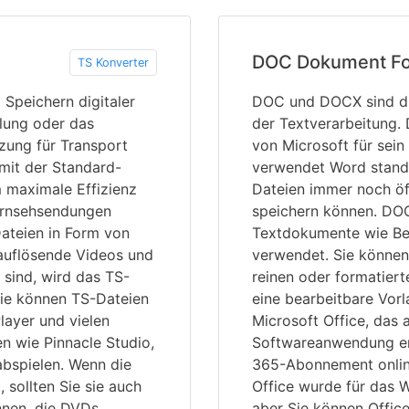
DOC Dokument F
TS Konverter
Speichern digitaler
DOC und DOCX sind die
lung oder das
der Textverarbeitung.
zung für Transport
von Microsoft für sei
mit der Standard-
verwendet Word stan
maximale Effizienz
Dateien immer noch öf
ernsehsendungen
speichern können. DO
ateien in Form von
Textdokumente wie Ber
auflösende Videos und
verwendet. Sie können
sind, wird das TS-
reinen oder formatier
Sie können TS-Dateien
eine bearbeitbare Vorl
layer und vielen
Microsoft Office, das a
 wie Pinnacle Studio,
Softwareanwendung erh
abspielen. Wenn die
365-Abonnement onlin
 sollten Sie sie auch
Office wurde für das 
nnen, die DVDs
aber Sie können Offic