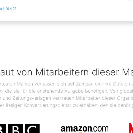
schützt??
raut von Mitarbeitern dieser M
ntesten Marken verlassen sich auf Zamzar, um ihre Dateien s
ben, die sie für die anstehende Aufgabe benötigen. Von glo
n und Zeitungsverlagen vertrauen Mitarbeiter dieser Organ
erlässigen Konvertierungsdienst zu erhalten, den sie benöti