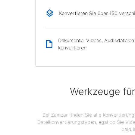
Konvertieren Sie über 150 versc
Dokumente, Videos, Audiodateien 
konvertieren
Werkzeuge für
Bei Zamzar finden Sie alle Konvertierun
Dateikonvertierungstypen, egal ob Sie Vid
bald I