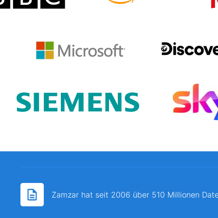
Zamzar hat seit 2006 über 510 Millionen Date