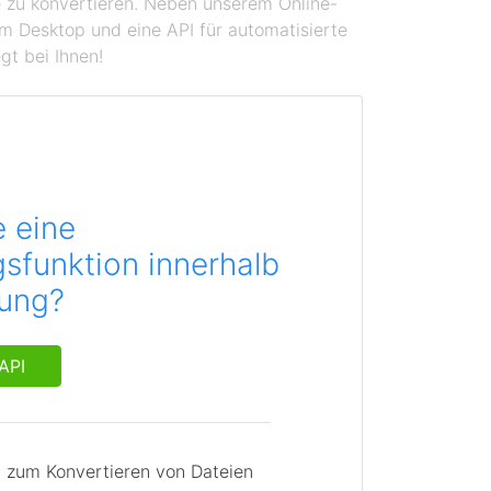
se zu konvertieren. Neben unserem Online-
em Desktop und eine API für automatisierte
gt bei Ihnen!
e eine
sfunktion innerhalb
dung?
API
I zum Konvertieren von Dateien