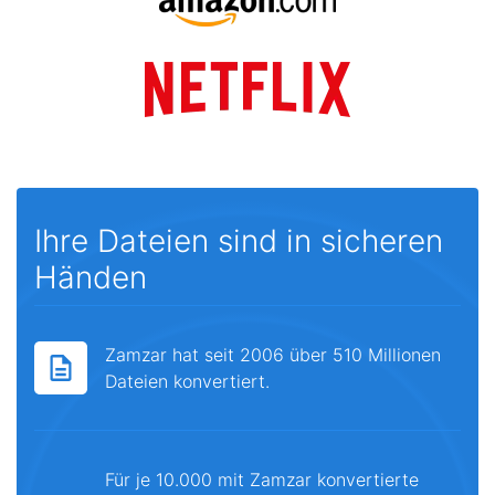
Ihre Dateien sind in sicheren
Händen
Zamzar hat seit 2006 über 510 Millionen
Dateien konvertiert.
Für je 10.000 mit Zamzar konvertierte