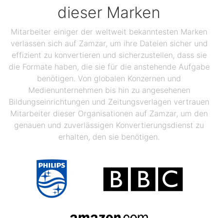
dieser Marken
Mitarbeiter einiger der weltweit bekanntesten Marken
verlassen sich auf Zamzar, um ihre Dateien sicher und
effizient zu konvertieren und sicherzustellen, dass sie
die Formate haben, die sie für die anstehende Aufgabe
benötigen. Von globalen Konzernen und
Medienunternehmen bis hin zu angesehenen
Bildungseinrichtungen und Zeitungsverlagen vertrauen
Mitarbeiter dieser Organisationen auf Zamzar, um den
genauen und zuverlässigen Konvertierungsdienst zu
erhalten, den sie benötigen.