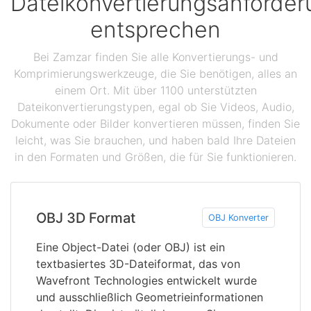
Dateikonvertierungsanforde
entsprechen
Bei Zamzar finden Sie alle Konvertierungs- und
Komprimierungswerkzeuge, die Sie benötigen, alles an
einem Ort. Mit über 1100 unterstützten
Dateikonvertierungstypen, egal ob Sie Videos, Audio,
Dokumente oder Bilder konvertieren müssen, finden Sie
leicht, was Sie brauchen, und haben bald Ihre Dateien
in den Formaten und Größen, die für Sie funktionieren.
OBJ 3D Format
OBJ Konverter
Eine Object-Datei (oder OBJ) ist ein
textbasiertes 3D-Dateiformat, das von
Wavefront Technologies entwickelt wurde
und ausschließlich Geometrieinformationen