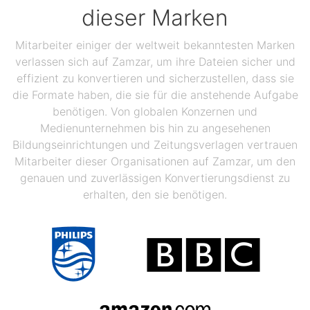
dieser Marken
Mitarbeiter einiger der weltweit bekanntesten Marken
verlassen sich auf Zamzar, um ihre Dateien sicher und
effizient zu konvertieren und sicherzustellen, dass sie
die Formate haben, die sie für die anstehende Aufgabe
benötigen. Von globalen Konzernen und
Medienunternehmen bis hin zu angesehenen
Bildungseinrichtungen und Zeitungsverlagen vertrauen
Mitarbeiter dieser Organisationen auf Zamzar, um den
genauen und zuverlässigen Konvertierungsdienst zu
erhalten, den sie benötigen.