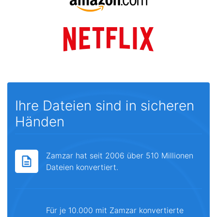
Ihre Dateien sind in sicheren
Händen
Zamzar hat seit 2006 über 510 Millionen
Dateien konvertiert.
Für je 10.000 mit Zamzar konvertierte