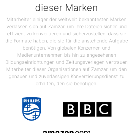
dieser Marken
Mitarbeiter einiger der weltweit bekanntesten Marken
verlassen sich auf Zamzar, um ihre Dateien sicher und
effizient zu konvertieren und sicherzustellen, dass sie
die Formate haben, die sie für die anstehende Aufgabe
benötigen. Von globalen Konzernen und
Medienunternehmen bis hin zu angesehenen
Bildungseinrichtungen und Zeitungsverlagen vertrauen
Mitarbeiter dieser Organisationen auf Zamzar, um den
genauen und zuverlässigen Konvertierungsdienst zu
erhalten, den sie benötigen.