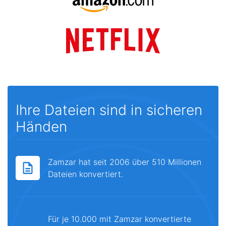
Ihre Dateien sind in sicheren
Händen
Zamzar hat seit 2006 über 510 Millionen
Dateien konvertiert.
Für je 10.000 mit Zamzar konvertierte