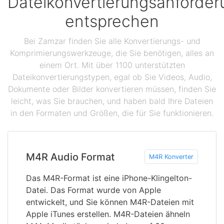
Dateikonvertierungsanforde
entsprechen
Bei Zamzar finden Sie alle Konvertierungs- und
Komprimierungswerkzeuge, die Sie benötigen, alles an
einem Ort. Mit über 1100 unterstützten
Dateikonvertierungstypen, egal ob Sie Videos, Audio,
Dokumente oder Bilder konvertieren müssen, finden Sie
leicht, was Sie brauchen, und haben bald Ihre Dateien
in den Formaten und Größen, die für Sie funktionieren.
M4R Audio Format
M4R Konverter
Das M4R-Format ist eine iPhone-Klingelton-
Datei. Das Format wurde von Apple
entwickelt, und Sie können M4R-Dateien mit
Apple iTunes erstellen. M4R-Dateien ähneln