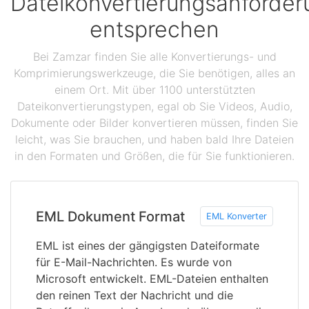
Dateikonvertierungsanforde
entsprechen
Bei Zamzar finden Sie alle Konvertierungs- und
Komprimierungswerkzeuge, die Sie benötigen, alles an
einem Ort. Mit über 1100 unterstützten
Dateikonvertierungstypen, egal ob Sie Videos, Audio,
Dokumente oder Bilder konvertieren müssen, finden Sie
leicht, was Sie brauchen, und haben bald Ihre Dateien
in den Formaten und Größen, die für Sie funktionieren.
EML Dokument Format
EML Konverter
EML ist eines der gängigsten Dateiformate
für E-Mail-Nachrichten. Es wurde von
Microsoft entwickelt. EML-Dateien enthalten
den reinen Text der Nachricht und die