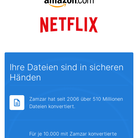
Ihre Dateien sind in sicheren
Händen
Zamzar hat seit 2006 über 510 Millionen
Dateien konvertiert.
Für je 10.000 mit Zamzar konvertierte