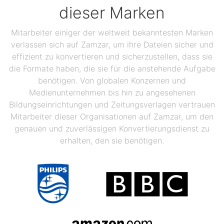
dieser Marken
Mitarbeiter einiger der weltweit bekanntesten Marken
verlassen sich auf Zamzar, um ihre Dateien sicher und
effizient zu konvertieren und sicherzustellen, dass sie
die Formate haben, die sie für die anstehende Aufgabe
benötigen. Von globalen Konzernen und
Medienunternehmen bis hin zu angesehenen
Bildungseinrichtungen und Zeitungsverlagen vertrauen
Mitarbeiter dieser Organisationen auf Zamzar, um den
genauen und zuverlässigen Konvertierungsdienst zu
erhalten, den sie benötigen.