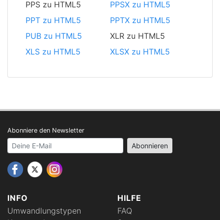
PPS zu HTML5
PPSX zu HTML5
PPT zu HTML5
PPTX zu HTML5
PUB zu HTML5
XLR zu HTML5
XLS zu HTML5
XLSX zu HTML5
Abonniere den Newsletter
Your email address
Abonnieren
INFO
HILFE
Umwandlungstypen
FAQ