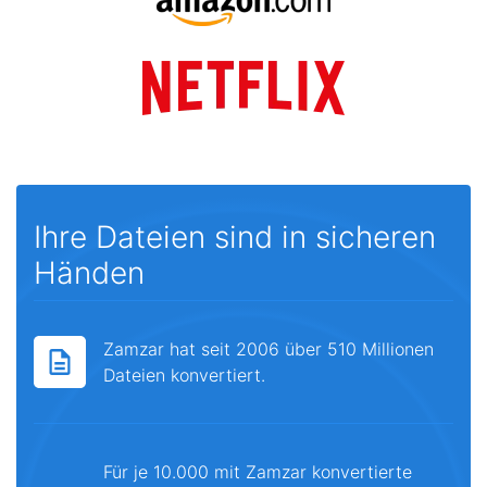
Ihre Dateien sind in sicheren
Händen
Zamzar hat seit 2006 über 510 Millionen
Dateien konvertiert.
Für je 10.000 mit Zamzar konvertierte