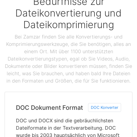
Bedürfnisse zur
Dateikonvertierung und
Dateikomprimierung
Bei Zamzar finden Sie alle Konvertierungs- und
Komprimierungswerkzeuge, die Sie benötigen, alles an
einem Ort. Mit über 1100 unterstützten
Dateikonvertierungstypen, egal ob Sie Videos, Audio,
Dokumente oder Bilder konvertieren müssen, finden Sie
leicht, was Sie brauchen, und haben bald Ihre Dateien
in den Formaten und Größen, die für Sie funktionieren.
DOC Dokument Format
DOC Konverter
DOC und DOCX sind die gebräuchlichsten
Dateiformate in der Textverarbeitung. DOC
wurde bis 2003 hauptsächlich von Microsoft