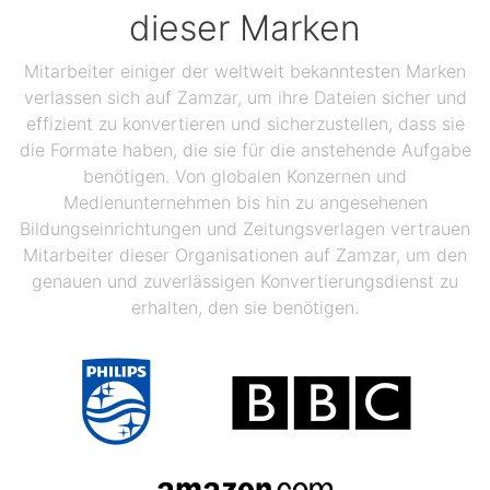
dieser Marken
Mitarbeiter einiger der weltweit bekanntesten Marken
verlassen sich auf Zamzar, um ihre Dateien sicher und
effizient zu konvertieren und sicherzustellen, dass sie
die Formate haben, die sie für die anstehende Aufgabe
benötigen. Von globalen Konzernen und
Medienunternehmen bis hin zu angesehenen
Bildungseinrichtungen und Zeitungsverlagen vertrauen
Mitarbeiter dieser Organisationen auf Zamzar, um den
genauen und zuverlässigen Konvertierungsdienst zu
erhalten, den sie benötigen.