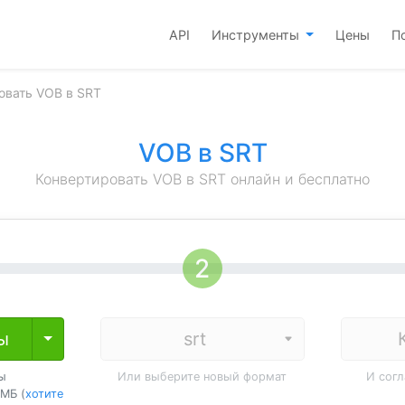
API
Инструменты
Цены
П
овать VOB в SRT
VOB в SRT
Конвертировать VOB в SRT онлайн и бесплатно
ы
Toggle Dropdown
ы
Или выберите новый формат
И сог
МБ (
хотите