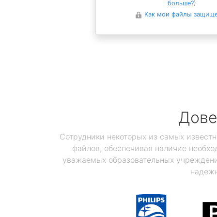
больше?
)
Как мои файлы защищ
Дове
Сотрудники некоторых из самых известн
файлов, обеспечивая наличие необхо
уважаемых образовательных учреждений
надежн