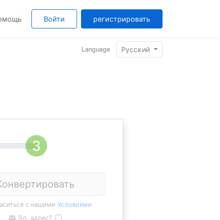
омощь
Войти
регистрировать
Pyccĸий
Language
Конвертировать
ласиться с нашими
Условиями
Эл. адрес?