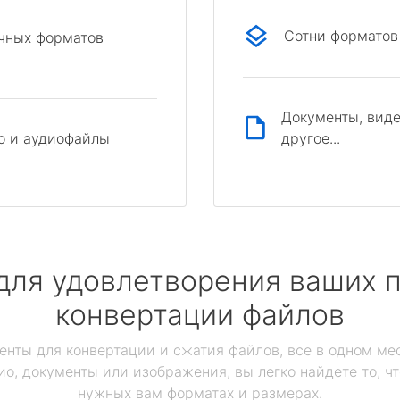
Сотни форматов
ичных форматов
Документы, виде
другое...
о и аудиофайлы
для удовлетворения ваших п
конвертации файлов
енты для конвертации и сжатия файлов, все в одном мес
ио, документы или изображения, вы легко найдете то, ч
нужных вам форматах и размерах.