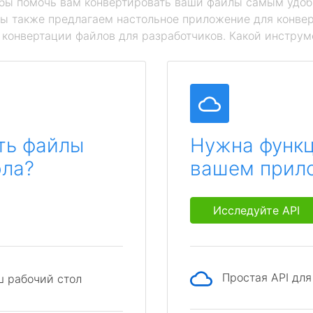
обы помочь вам конвертировать ваши файлы самым удоб
мы также предлагаем настольное приложение для конвер
й конвертации файлов для разработчиков. Какой инструм
ть файлы
Нужна функц
ола?
вашем прил
Исследуйте API
Простая API дл
ш рабочий стол