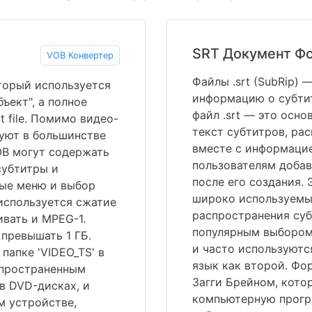
SRT Документ Ф
VOB Конвертер
Файлы .srt (SubRip)
оторый используется
информацию о субтит
ъект", а полное
файл .srt — это осн
t file. Помимо видео-
текст субтитров, ра
вуют в большинстве
вместе с информацие
OB могут содержать
пользователям добав
субтитры и
после его создания.
ные меню и выбор
широко используемы
используется сжатие
распространения суб
вать и MPEG-1.
популярным выбором
превышать 1 ГБ.
и часто используют
папке 'VIDEO_TS' в
язык как второй. Фор
спространенным
Загги Брейном, кото
в DVD-дисках, и
компьютерную прогр
м устройстве,