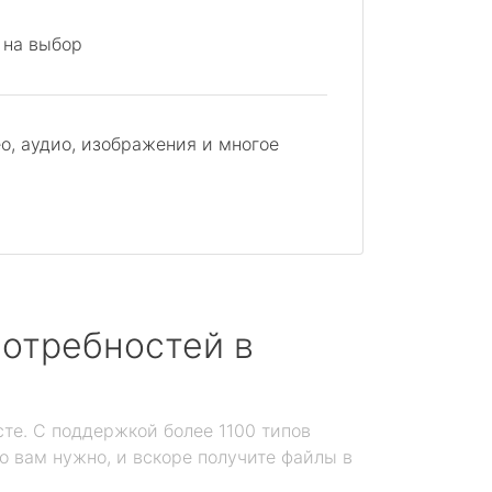
 на выбор
о, аудио, изображения и многое
отребностей в
те. С поддержкой более 1100 типов
то вам нужно, и вскоре получите файлы в