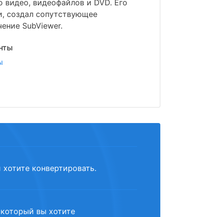
о видео, видеофайлов и DVD. Его
и, создал сопутствующее
ение SubViewer.
нты
ы
й хотите конвертировать.
 который вы хотите