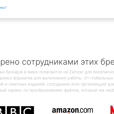
ены?
рено сотрудниками этих бр
ых брендов в мире полагаются на Zamzar для безопасно
димых форматов для выполнения работы. От глобальны
 и газетных изданий, сотрудники этих организаций дов
ый сервис по преобразованию файлов, который им нео