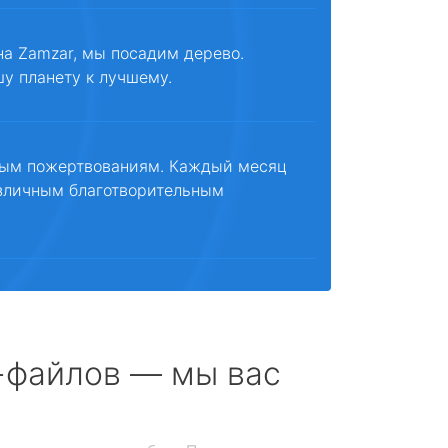
на Zamzar, мы посадим дерево.
шу планету к лучшему.
ным пожертвованиям. Каждый месяц
зличным благотворительным
с-файлов — мы вас