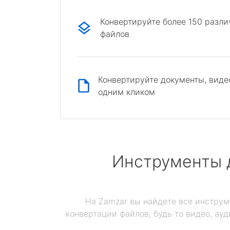
Конвертируйте более 150 разл
файлов
Конвертируйте документы, виде
одним кликом
Инструменты 
На Zamzar вы найдете все инструм
конвертации файлов, будь то видео, ауд