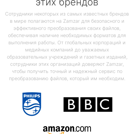
этих брендов
Сотрудники некоторых из самых известных брендов
в мире полагаются на Zamzar для безопасного и
эффективного преобразования своих файлов,
обеспечивая наличие необходимых форматов для
выполнения работы. От глобальных корпораций и
медийных компаний до уважаемых
образовательных учреждений и газетных изданий,
сотрудники этих организаций доверяют Zamzar,
чтобы получить точный и надежный сервис по
преобразованию файлов, который им необходим.