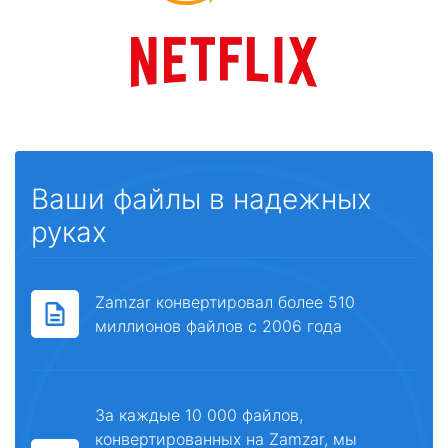
Ваши файлы в надежных
руках
Zamzar конвертировал более 510
миллионов файлов с 2006 года
За каждые 10 000 файлов,
конвертированных на Zamzar, мы