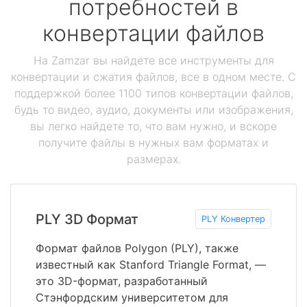
потребностей в
конвертации файлов
На Zamzar вы найдете все инструменты для
конвертации и сжатия файлов, все в одном месте. С
поддержкой более 1100 типов конвертации файлов,
будь то видео, аудио, документы или изображения,
вы легко найдете то, что вам нужно, и вскоре
получите файлы в нужных вам форматах и
размерах.
PLY 3D Формат
PLY Конвертер
Формат файлов Polygon (PLY), также
известный как Stanford Triangle Format, —
это 3D-формат, разработанный
Стэнфордским университетом для