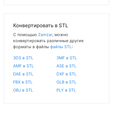
Конвертировать в STL
С помощью
Zamzar
, можно
конвертировать различные другие
форматы в файлы
файлы STL
:
3DS в STL
3MF в STL
AMF в STL
ASE в STL
DAE в STL
DXF в STL
FBX в STL
GLB в STL
OBJ в STL
PLY в STL