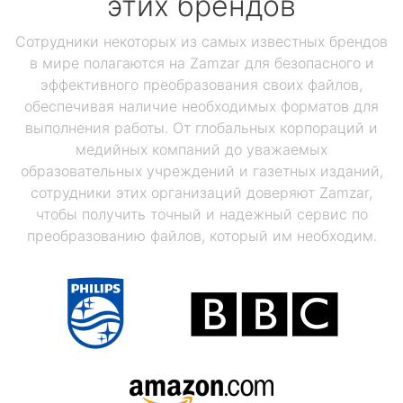
этих брендов
Сотрудники некоторых из самых известных брендов
в мире полагаются на Zamzar для безопасного и
эффективного преобразования своих файлов,
обеспечивая наличие необходимых форматов для
выполнения работы. От глобальных корпораций и
медийных компаний до уважаемых
образовательных учреждений и газетных изданий,
сотрудники этих организаций доверяют Zamzar,
чтобы получить точный и надежный сервис по
преобразованию файлов, который им необходим.