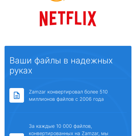
Ваши файлы в надежных
руках
Zamzar конвертировал более 510
миллионов файлов с 2006 года
За каждые 10 000 файлов,
конвертированных на Zamzar, мы