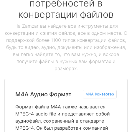
потребностей в
конвертации файлов
На Zamzar вы найдете все инструменты для
конвертации и сжатия файлов, все в одном месте. С
поддержкой более 1100 типов конвертации файлов,
будь то видео, аудио, документы или изображения,
вы легко найдете то, что вам нужно, и вскоре
получите файлы в нужных вам форматах и
размерах.
M4A Аудио Формат
M4A Конвертер
Формат файла M4A также называется
MPEG-4 audio file и представляет собой
аудиофайл, сохраненный в стандарте
MPEG-4. Он был разработан компанией