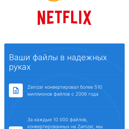
Ваши файлы в надежных
руках
Zamzar конвертировал более 510
миллионов файлов с 2006 года
За каждые 10 000 файлов,
конвертированных на Zamzar, мы