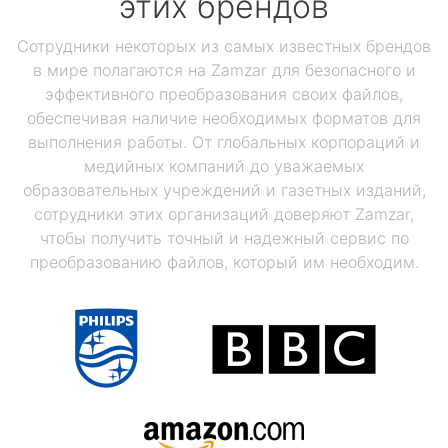
этих брендов
Сотрудники некоторых из самых известных брендов
в мире полагаются на Zamzar для безопасного и
эффективного преобразования своих файлов,
обеспечивая наличие необходимых форматов для
выполнения работы. От глобальных корпораций и
медийных компаний до уважаемых
образовательных учреждений и газетных изданий,
сотрудники этих организаций доверяют Zamzar,
чтобы получить точный и надежный сервис по
преобразованию файлов, который им необходим.