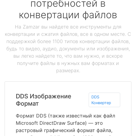
потребностей в
конвертации файлов
На Zamzar вы найдете все инструменты для
конвертации и сжатия файлов, все в одном месте. С
поддержкой более 1100 типов конвертации файлов,
будь то видео, аудио, документы или изображения,
вы легко найдете то, что вам нужно, и вскоре
получите файлы в нужных вам форматах и
размерах.
DDS Изображение
DDS
Формат
Конвертер
Формат DDS (также известный как файл
Microsoft DirectDraw Surface) — это
растровый графический формат файла,