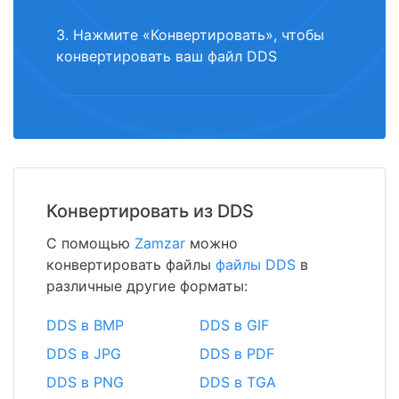
3. Нажмите «Конвертировать», чтобы
конвертировать ваш файл DDS
Конвертировать из DDS
С помощью
Zamzar
можно
конвертировать файлы
файлы DDS
в
различные другие форматы:
DDS в BMP
DDS в GIF
DDS в JPG
DDS в PDF
DDS в PNG
DDS в TGA