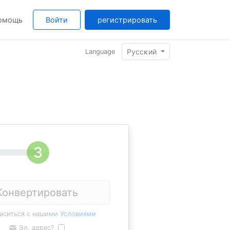
омощь
Войти
регистрировать
Pyccĸий
Language
Конвертировать
ласиться с нашими
Условиями
Эл. адрес?