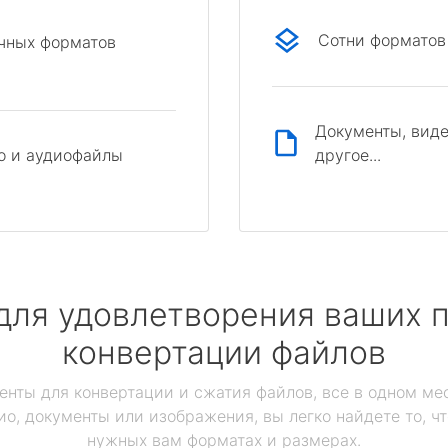
Сотни форматов
ичных форматов
Документы, виде
другое...
о и аудиофайлы
для удовлетворения ваших п
конвертации файлов
енты для конвертации и сжатия файлов, все в одном мес
ио, документы или изображения, вы легко найдете то, ч
нужных вам форматах и размерах.