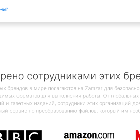
ены?
рено сотрудниками этих бр
ых брендов в мире полагаются на Zamzar для безопасно
димых форматов для выполнения работы. От глобальны
 и газетных изданий, сотрудники этих организаций дов
ый сервис по преобразованию файлов, который им нео