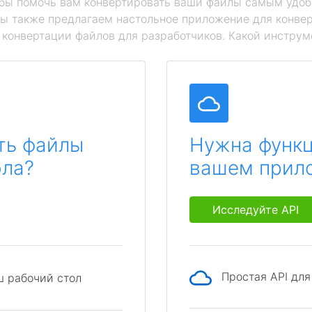
обы помочь вам конвертировать ваши файлы самым удоб
мы также предлагаем настольное приложение для конвер
й конвертации файлов для разработчиков. Какой инструм
ть файлы
Нужна функц
ола?
вашем прил
Исследуйте API
Простая API дл
ш рабочий стол