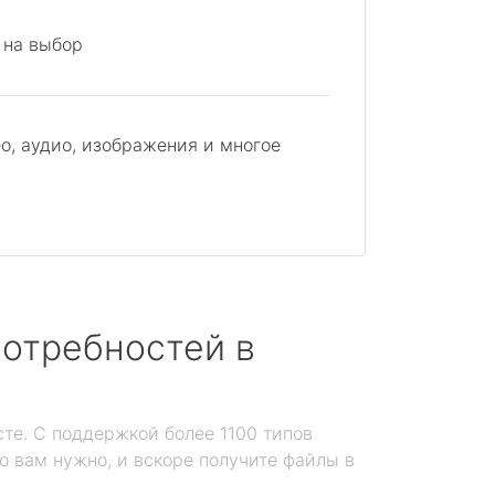
 на выбор
о, аудио, изображения и многое
отребностей в
те. С поддержкой более 1100 типов
то вам нужно, и вскоре получите файлы в