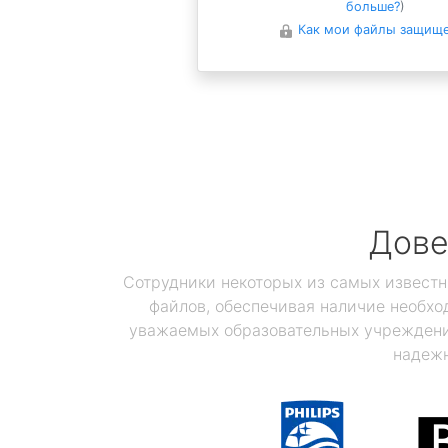
больше?
)
Как мои файлы защищ
Дове
Сотрудники некоторых из самых известн
файлов, обеспечивая наличие необхо
уважаемых образовательных учреждений
надежн