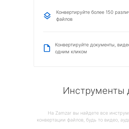
Конвертируйте более 150 разл
файлов
Конвертируйте документы, виде
одним кликом
Инструменты 
На Zamzar вы найдете все инструм
конвертации файлов, будь то видео, ауд