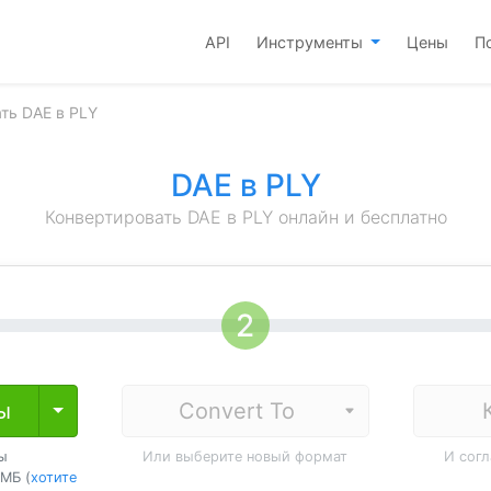
API
Инструменты
Цены
П
ть DAE в PLY
DAE в PLY
Конвертировать DAE в PLY онлайн и бесплатно
ы
Toggle Dropdown
ы
Или выберите новый формат
И сог
МБ (
хотите