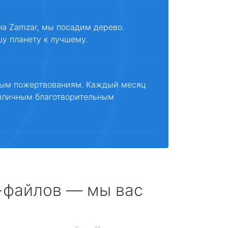
на Zamzar, мы посадим дерево.
шу планету к лучшему.
ным пожертвованиям. Каждый месяц
зличным благотворительным
с-файлов — мы вас