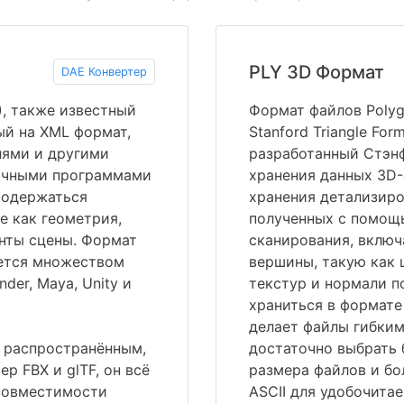
PLY 3D Формат
DAE Конвертер
), также известный
Формат файлов Polyg
ый на XML формат,
Stanford Triangle For
лями и другими
разработанный Стэн
ичными программами
хранения данных 3D-
 содержаться
хранения детализиро
е как геометрия,
полученных с помощ
енты сцены. Формат
сканирования, вклю
ается множеством
вершины, такую как 
der, Maya, Unity и
текстур и нормали п
храниться в формате
делает файлы гибким
м распространённым,
достаточно выбрать
р FBX и glTF, он всё
размера файлов и бо
совместимости
ASCII для удобочита