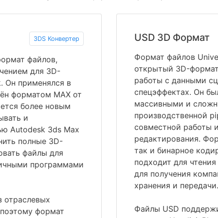
USD 3D Формат
3DS Конвертер
Формат файлов Univer
формат файлов,
открытый 3D-формат,
чением для 3D-
работы с данными сц
. Он применялся в
спецэффектах. Он бы
нён форматом MAX от
массивными и сложн
яется более новым
производственной pi
ывать и
совместной работы 
ю Autodesk 3ds Max
редактирования. Фор
нить полные 3D-
так и бинарное коди
овать файлы для
подходит для чтения
личными программами
для получения компа
хранения и передачи
з отраслевых
Файлы USD поддержи
 поэтому формат