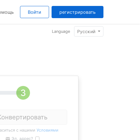
омощь
Войти
регистрировать
Pyccĸий
Language
Конвертировать
ласиться с нашими
Условиями
Эл. адрес?