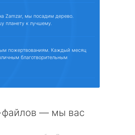
на Zamzar, мы посадим дерево.
шу планету к лучшему.
ным пожертвованиям. Каждый месяц
зличным благотворительным
с-файлов — мы вас