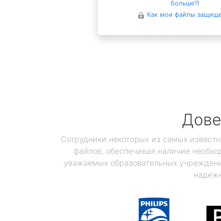
больше?
)
Как мои файлы защищ
Дове
Сотрудники некоторых из самых известн
файлов, обеспечивая наличие необхо
уважаемых образовательных учреждений
надежн