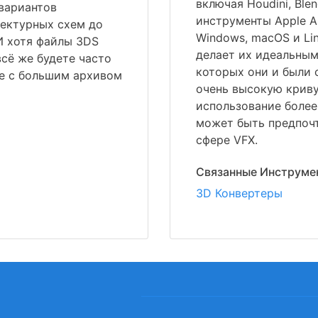
включая Houdini, Blen
вариантов
инструменты Apple A
тектурных схем до
Windows, macOS и Li
И хотя файлы 3DS
делает их идеальным
сё же будете часто
которых они и были 
те с большим архивом
очень высокую криву
использование более
может быть предпочт
сфере VFX.
Связанные Инструме
3D Конвертеры