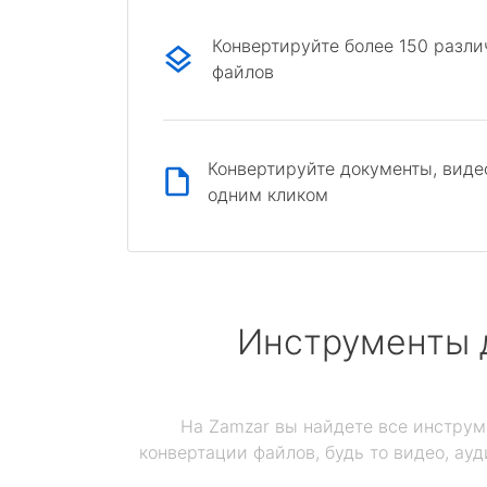
Конвертируйте более 150 разл
файлов
Конвертируйте документы, виде
одним кликом
Инструменты 
На Zamzar вы найдете все инструм
конвертации файлов, будь то видео, ауд