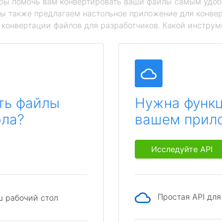
обы помочь вам конвертировать ваши файлы самым удоб
мы также предлагаем настольное приложение для конвер
й конвертации файлов для разработчиков. Какой инструм
ть файлы
Нужна функц
ола?
вашем прил
Исследуйте API
Простая API дл
ш рабочий стол