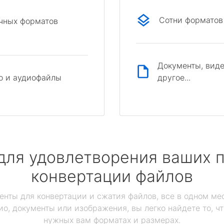
Сотни форматов
ичных форматов
Документы, виде
другое...
о и аудиофайлы
для удовлетворения ваших п
конвертации файлов
енты для конвертации и сжатия файлов, все в одном мес
ио, документы или изображения, вы легко найдете то, ч
нужных вам форматах и размерах.