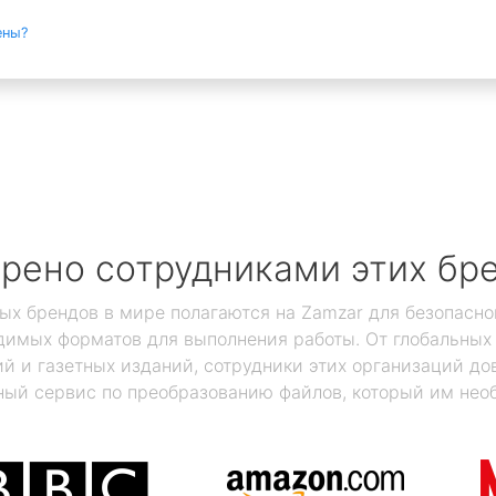
ены?
рено сотрудниками этих бр
ых брендов в мире полагаются на Zamzar для безопасно
димых форматов для выполнения работы. От глобальны
 и газетных изданий, сотрудники этих организаций дов
ый сервис по преобразованию файлов, который им нео