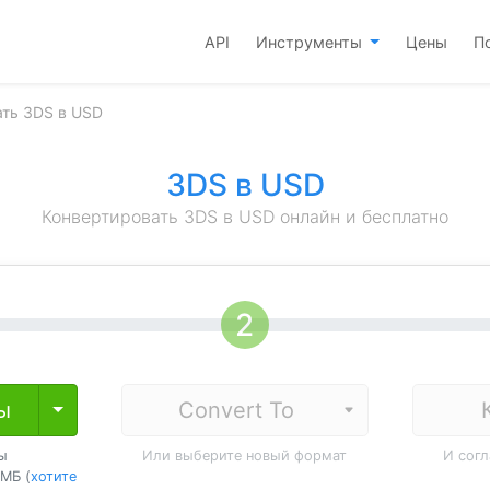
API
Инструменты
Цены
П
ать 3DS в USD
3DS в USD
Конвертировать 3DS в USD онлайн и бесплатно
ы
Toggle Dropdown
ы
Или выберите новый формат
И сог
МБ (
хотите