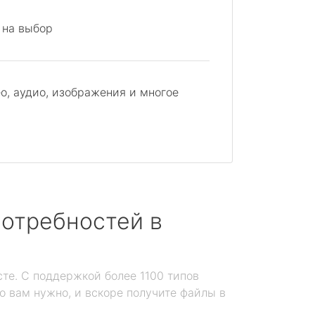
 на выбор
о, аудио, изображения и многое
отребностей в
те. С поддержкой более 1100 типов
то вам нужно, и вскоре получите файлы в