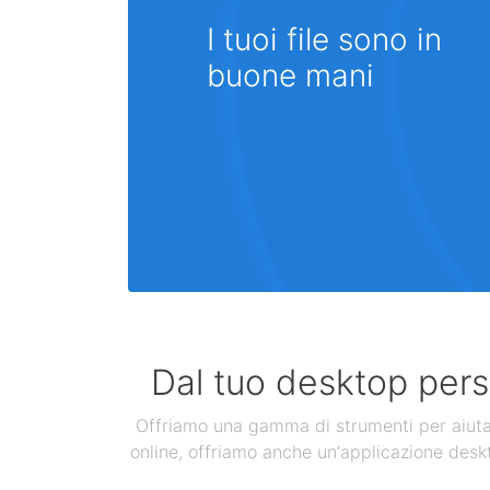
I tuoi file sono in
buone mani
Dal tuo desktop perso
Offriamo una gamma di strumenti per aiutarti
online, offriamo anche un'applicazione deskt