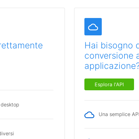
direttamente
Hai bisogno d
conversione al
applicazione
Esplora l'API
 desktop
Una semplice API 
diversi