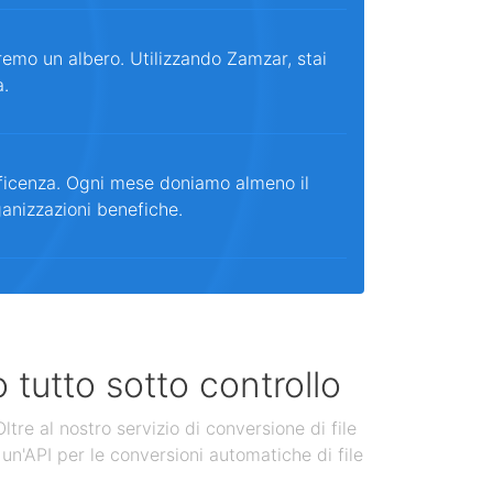
remo un albero. Utilizzando Zamzar, stai
a.
ficenza. Ogni mese doniamo almeno il
ganizzazioni benefiche.
 tutto sotto controllo
tre al nostro servizio di conversione di file
un'API per le conversioni automatiche di file