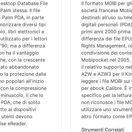
esktop Database File
Il formato MOBI per gl
alm stessa. Il file
società francese Mobip
vi Palm PDA, in parte
destinati all'uso su tel
morizzare diversi tipi
digitali personali (PDA)
o, libri elettronici e
primi anni 2000 prima 
ilizzato per i lettori
differenza dei file EPU
 '90, ma a differenza
Rights Management, ren
on ha il vantaggio
condivisione dei cont
che, con la crescente
Mobipocket nel 2005. L
 stato abbandonato
il relativo supporto ne
no la protezione dalla
AZW e AZW3 per il Kind
o popolari all'inizio
leggere i file MOBI sui
 con la compressione
per ebook Calibre. È i
 minuscolo, il che lo
specifico per la lettur
 PDA, che di solito
non riconosce i file M
to ai dispositivi
utilizzare uno strumen
li utenti devono
altro formato come E
ise eReader.
Strumenti Correlati