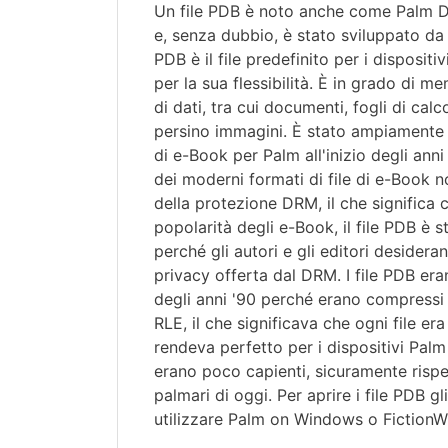
Un file PDB è noto anche come Palm D
e, senza dubbio, è stato sviluppato da P
PDB è il file predefinito per i dispositi
per la sua flessibilità. È in grado di me
di dati, tra cui documenti, fogli di calcol
persino immagini. È stato ampiamente ut
di e-Book per Palm all'inizio degli anni
dei moderni formati di file di e-Book n
della protezione DRM, il che significa 
popolarità degli e-Book, il file PDB è
perché gli autori e gli editori desidera
privacy offerta dal DRM. I file PDB eran
degli anni '90 perché erano compressi
RLE, il che significava che ogni file era
rendeva perfetto per i dispositivi Palm
erano poco capienti, sicuramente rispet
palmari di oggi. Per aprire i file PDB g
utilizzare Palm on Windows o FictionW