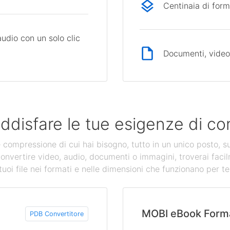
Centinaia di form
audio con un solo clic
Documenti, video,
ddisfare le tue esigenze di con
 e compressione di cui hai bisogno, tutto in un unico posto, s
convertire video, audio, documenti o immagini, troverai facil
tuoi file nei formati e nelle dimensioni che funzionano per te
MOBI eBook Form
PDB Convertitore