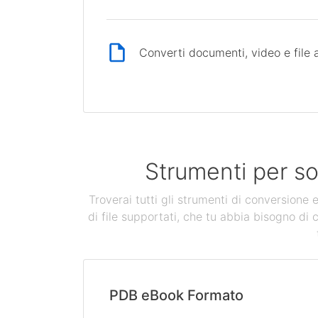
Converti documenti, video e file 
Strumenti per so
Troverai tutti gli strumenti di conversione
di file supportati, che tu abbia bisogno di 
PDB eBook Formato