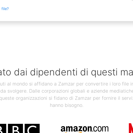
file?
ato dai dipendenti di questi ma
uti al mondo si affidano a Zamzar per convertire i loro file 
 da svolgere. Dalle corporazioni globali e aziende mediatiche, a
 queste organizzazioni si fidano di Zamzar per fornire il servi
hanno bisogno.