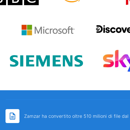
Zamzar ha convertito oltre 510 milioni di file da