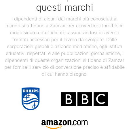
questi marchi
I dipendenti di alcuni dei marchi più conosciuti al
mondo si affidano a Zamzar per convertire i loro file in
modo sicuro ed efficiente, assicurandosi di avere i
formati necessari per il lavoro da svolgere. Dalle
corporazioni globali e aziende mediatiche, agli istituti
educativi rispettati e alle pubblicazioni giornalistiche, i
dipendenti di queste organizzazioni si fidano di Zamzar
per fornire il servizio di conversione preciso e affidabile
di cui hanno bisogno.