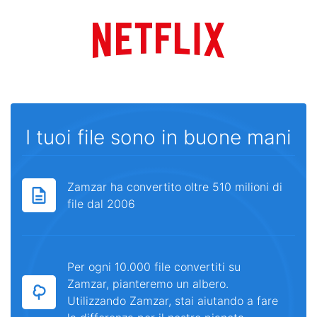
I tuoi file sono in buone mani
Zamzar ha convertito oltre 510 milioni di
file dal 2006
Per ogni 10.000 file convertiti su
Zamzar, pianteremo un albero.
Utilizzando Zamzar, stai aiutando a fare