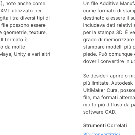
E), noto anche come
Un file Additive Manuf
XML utilizzato per
come formato di stamp
tali tra diversi tipi di
destinato a essere il 
 file possono essere
includeva dati relativi
e geometrie, texture,
per la stampa 3D. È ver
 Il formato è
grado di memorizzare d
to da molte
stampare modelli più p
Maya, Unity e vari altri
piede. Può comunque cap
doverli convertire in
Se desideri aprire o mo
più limitate. Autodesk
UltiMaker Cura, posson
file, ma formati alter
molto più diffuso da pa
software CAD.
Strumenti Correlati
3D Convertitrici