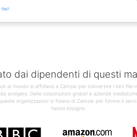
file?
ato dai dipendenti di questi ma
uti al mondo si affidano a Zamzar per convertire i loro file 
 da svolgere. Dalle corporazioni globali e aziende mediatiche, a
 queste organizzazioni si fidano di Zamzar per fornire il servi
hanno bisogno.