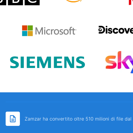
Zamzar ha convertito oltre 510 milioni di file da