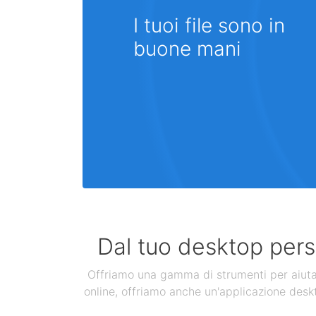
I tuoi file sono in
buone mani
Dal tuo desktop perso
Offriamo una gamma di strumenti per aiutarti
online, offriamo anche un'applicazione deskt