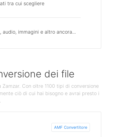
ati tra cui scegliere
 audio, immagini e altro ancora...
versione dei file
u Zamzar. Con oltre 1100 tipi di conversione
mente ciò di cui hai bisogno e avrai presto i
.
AMF Convertitore