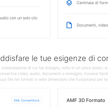
Centinaia di form
audio con un solo clic
Documenti, video,
ddisfare le tue esigenze di con
 e compressione di cui hai bisogno, tutto in un unico posto, s
convertire video, audio, documenti o immagini, troverai facil
tuoi file nei formati e nelle dimensioni che funzionano per te
AMF 3D Formato
DAE Convertitore