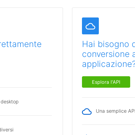
direttamente
Hai bisogno d
conversione al
applicazione
Esplora l'API
 desktop
Una semplice API 
diversi