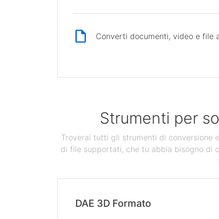
Converti documenti, video e file 
Strumenti per so
Troverai tutti gli strumenti di conversione
di file supportati, che tu abbia bisogno di 
DAE 3D Formato