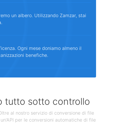
remo un albero. Utilizzando Zamzar, stai
a.
ficenza. Ogni mese doniamo almeno il
ganizzazioni benefiche.
 tutto sotto controllo
tre al nostro servizio di conversione di file
un'API per le conversioni automatiche di file