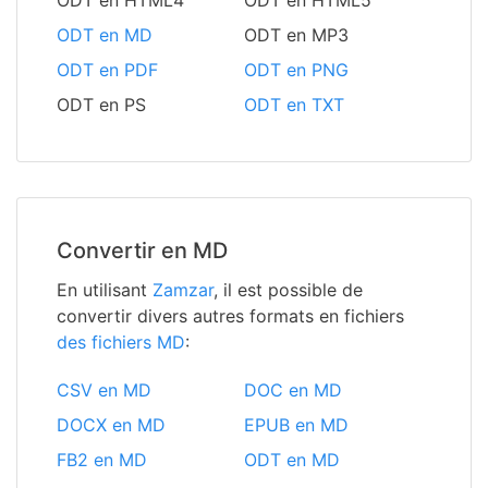
ODT en HTML4
ODT en HTML5
ODT en MD
ODT en MP3
ODT en PDF
ODT en PNG
ODT en PS
ODT en TXT
Convertir en MD
En utilisant
Zamzar
, il est possible de
convertir divers autres formats en fichiers
des fichiers MD
:
CSV en MD
DOC en MD
DOCX en MD
EPUB en MD
FB2 en MD
ODT en MD