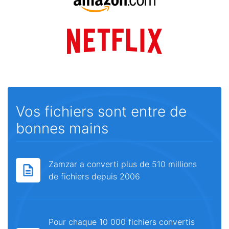
Vos fichiers sont entre de
bonnes mains
Zamzar a converti plus de 510 millions
de fichiers depuis 2006
Pour chaque 10 000 fichiers convertis