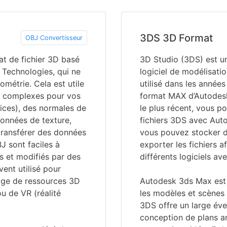
3DS 3D Format
OBJ Convertisseur
at de fichier 3D basé
3D Studio (3DS) est un 
 Technologies, qui ne
logiciel de modélisati
métrie. Cela est utile
utilisé dans les année
s complexes pour vos
format MAX d’Autodesk
ices), des normales de
le plus récent, vous p
onnées de texture,
fichiers 3DS avec Aut
transférer des données
vous pouvez stocker d
BJ sont faciles à
exporter les fichiers a
s et modifiés par des
différents logiciels ave
vent utilisé pour
tage de ressources 3D
Autodesk 3ds Max est l
u de VR (réalité
les modèles et scènes 
3DS offre un large évent
conception de plans ar