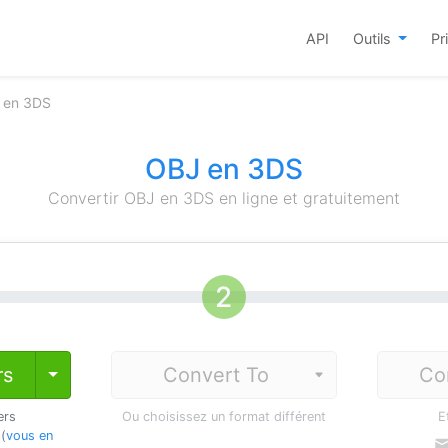
API
Outils
Pr
J en 3DS
OBJ en 3DS
Convertir OBJ en 3DS en ligne et gratuitement
rs
Co
Toggle Dropdown
ers
Ou choisissez un format différent
E
 (
vous en