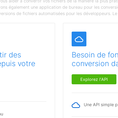
s aider à convertir vos fichiers de la manière la plus prat
ffrons également une application de bureau pour les conversi
ersions de fichiers automatisées pour les développeurs. Le c
ir des
Besoin de fon
epuis votre
conversion da
Explorez l'API
Une API simple po
au