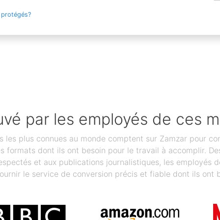
 protégés?
vé par les employés de ces 
les plus connues au monde comptent sur Zamzar pour conver
des formats dont ils ont besoin pour le travail à accomplir.
spectés et aux publications journalistiques, les employés 
ournir le service de conversion précis et fiable dont ils ont 