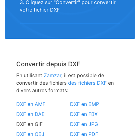
3. Cliquez sur "Convertir" pour convertir
votre fichier DXF
Convertir depuis DXF
En utilisant
Zamzar
, il est possible de
convertir des fichiers
des fichiers DXF
en
divers autres formats:
DXF en AMF
DXF en BMP
DXF en DAE
DXF en FBX
DXF en GIF
DXF en JPG
DXF en OBJ
DXF en PDF