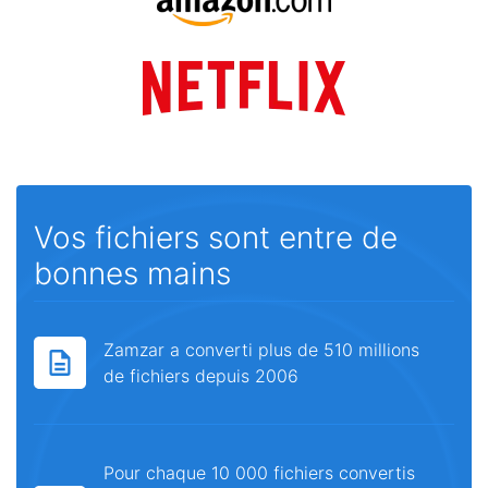
Vos fichiers sont entre de
bonnes mains
Zamzar a converti plus de 510 millions
de fichiers depuis 2006
Pour chaque 10 000 fichiers convertis