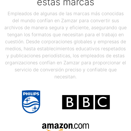
estas marcas
Empleados de algunas de las marcas más conocidas
del mundo confían en Zamzar para convertir sus
archivos de manera segura y eficiente, asegurando que
tengan los formatos que necesitan para el trabajo en
cuestión. Desde corporaciones globales y empresas de
medios, hasta establecimientos educativos respetados
y publicaciones periodísticas, los empleados de estas
organizaciones confían en Zamzar para proporcionar el
servicio de conversión preciso y confiable que
necesitan.