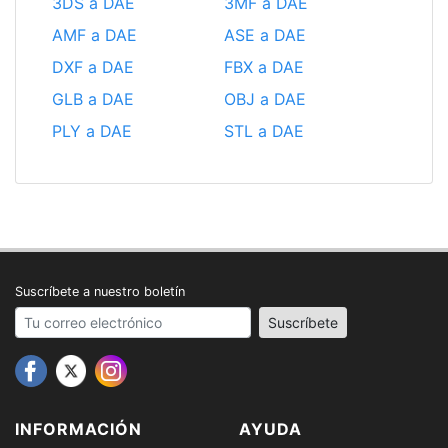
3DS a DAE
3MF a DAE
AMF a DAE
ASE a DAE
DXF a DAE
FBX a DAE
GLB a DAE
OBJ a DAE
PLY a DAE
STL a DAE
Suscríbete a nuestro boletín
Your email address
Suscríbete
INFORMACIÓN
AYUDA