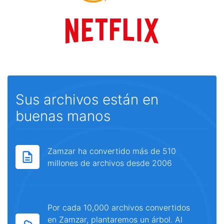
Sus archivos están en
buenas manos
Zamzar ha convertido más de 510
millones de archivos desde 2006
Por cada 10,000 archivos convertidos
en Zamzar, plantaremos un árbol. Al