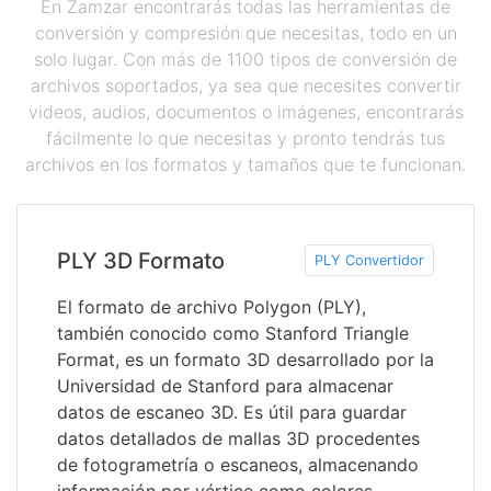
En Zamzar encontrarás todas las herramientas de
conversión y compresión que necesitas, todo en un
solo lugar. Con más de 1100 tipos de conversión de
archivos soportados, ya sea que necesites convertir
videos, audios, documentos o imágenes, encontrarás
fácilmente lo que necesitas y pronto tendrás tus
archivos en los formatos y tamaños que te funcionan.
PLY 3D Formato
PLY Convertidor
El formato de archivo Polygon (PLY),
también conocido como Stanford Triangle
Format, es un formato 3D desarrollado por la
Universidad de Stanford para almacenar
datos de escaneo 3D. Es útil para guardar
datos detallados de mallas 3D procedentes
de fotogrametría o escaneos, almacenando