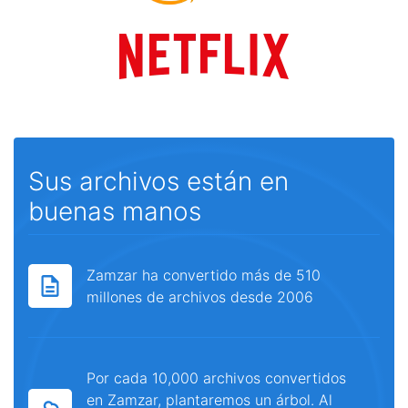
Sus archivos están en
buenas manos
Zamzar ha convertido más de 510
millones de archivos desde 2006
Por cada 10,000 archivos convertidos
en Zamzar, plantaremos un árbol. Al