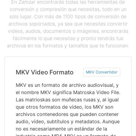
En Zamzar encontrarás todas las herramientas de
conversión y compresión que necesitas, todo en un
solo lugar. Con más de 1100 tipos de conversión de
archivos soportados, ya sea que necesites convertir
videos, audios, documentos o imágenes, encontrarás
fácilmente lo que necesitas y pronto tendrás tus
archivos en los formatos y tamaños que te funcionan.
MKV Video Formato
MKV Convertidor
MKV es un formato de archivo audiovisual, y
el nombre MKV significa Matroska Video File.
Las matrioskas son muñecas rusas y, al igual
que otros formatos de vídeo, los MKV son
archivos contenedores que pueden contener
audio, vídeo, subtítulos y metadatos. Aunque
no es necesariamente un estándar de la