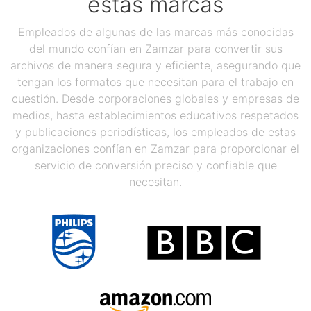
estas marcas
Empleados de algunas de las marcas más conocidas
del mundo confían en Zamzar para convertir sus
archivos de manera segura y eficiente, asegurando que
tengan los formatos que necesitan para el trabajo en
cuestión. Desde corporaciones globales y empresas de
medios, hasta establecimientos educativos respetados
y publicaciones periodísticas, los empleados de estas
organizaciones confían en Zamzar para proporcionar el
servicio de conversión preciso y confiable que
necesitan.