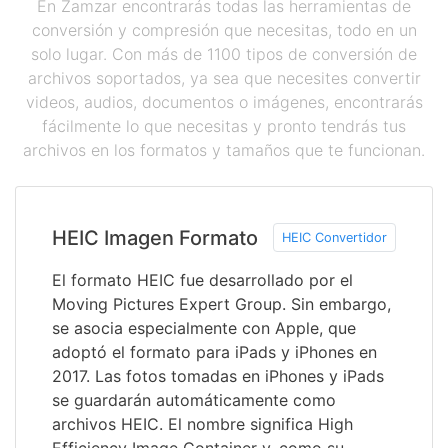
En Zamzar encontrarás todas las herramientas de
conversión y compresión que necesitas, todo en un
solo lugar. Con más de 1100 tipos de conversión de
archivos soportados, ya sea que necesites convertir
videos, audios, documentos o imágenes, encontrarás
fácilmente lo que necesitas y pronto tendrás tus
archivos en los formatos y tamaños que te funcionan.
HEIC Imagen Formato
HEIC Convertidor
El formato HEIC fue desarrollado por el
Moving Pictures Expert Group. Sin embargo,
se asocia especialmente con Apple, que
adoptó el formato para iPads y iPhones en
2017. Las fotos tomadas en iPhones y iPads
se guardarán automáticamente como
archivos HEIC. El nombre significa High