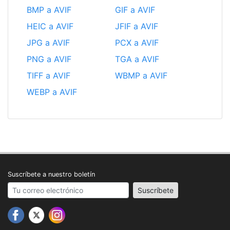
BMP a AVIF
GIF a AVIF
HEIC a AVIF
JFIF a AVIF
JPG a AVIF
PCX a AVIF
PNG a AVIF
TGA a AVIF
TIFF a AVIF
WBMP a AVIF
WEBP a AVIF
Suscríbete a nuestro boletín
Your email address
Suscríbete