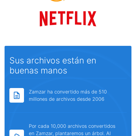
Sus archivos están en
buenas manos
Zamzar ha convertido más de 510
millones de archivos desde 2006
Por cada 10,000 archivos convertidos
en Zamzar, plantaremos un árbol. Al