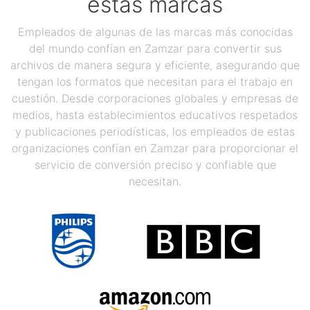
estas marcas
Empleados de algunas de las marcas más conocidas
del mundo confían en Zamzar para convertir sus
archivos de manera segura y eficiente, asegurando que
tengan los formatos que necesitan para el trabajo en
cuestión. Desde corporaciones globales y empresas de
medios, hasta establecimientos educativos respetados
y publicaciones periodísticas, los empleados de estas
organizaciones confían en Zamzar para proporcionar el
servicio de conversión preciso y confiable que
necesitan.