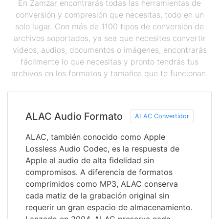
En Zamzar encontrarás todas las herramientas de
conversión y compresión que necesitas, todo en un
solo lugar. Con más de 1100 tipos de conversión de
archivos soportados, ya sea que necesites convertir
videos, audios, documentos o imágenes, encontrarás
fácilmente lo que necesitas y pronto tendrás tus
archivos en los formatos y tamaños que te funcionan.
ALAC Audio Formato
ALAC Convertidor
ALAC, también conocido como Apple
Lossless Audio Codec, es la respuesta de
Apple al audio de alta fidelidad sin
compromisos. A diferencia de formatos
comprimidos como MP3, ALAC conserva
cada matiz de la grabación original sin
requerir un gran espacio de almacenamiento.