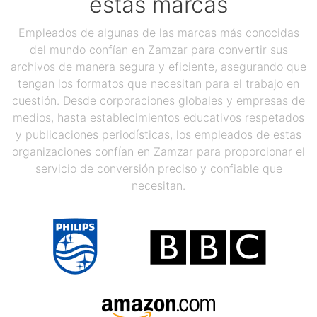
estas marcas
Empleados de algunas de las marcas más conocidas
del mundo confían en Zamzar para convertir sus
archivos de manera segura y eficiente, asegurando que
tengan los formatos que necesitan para el trabajo en
cuestión. Desde corporaciones globales y empresas de
medios, hasta establecimientos educativos respetados
y publicaciones periodísticas, los empleados de estas
organizaciones confían en Zamzar para proporcionar el
servicio de conversión preciso y confiable que
necesitan.