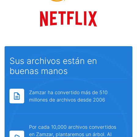
Sus archivos están en
buenas manos
Zamzar ha convertido más de 510
millones de archivos desde 2006
Por cada 10,000 archivos convertidos
en Zamzar, plantaremos un árbol. Al