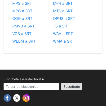
MP3 a SRT
MP4 a SRT
MPG a SRT
MTS a SRT
OGG a SRT
OPUS a SRT
RMVB a SRT
TS a SRT
VOB a SRT
WAV a SRT
WEBM a SRT
WMA a SRT
Suscríbete a nuestro boletín
Your email address
Suscríbete