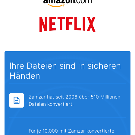
Ihre Dateien sind in sicheren
Händen
Zamzar hat seit 2006 über 510 Millionen
Dateien konvertiert.
Für je 10.000 mit Zamzar konvertierte