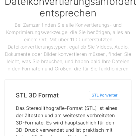
Dateikonvertierungsanforde
entsprechen
Bei Zamzar finden Sie alle Konvertierungs- und
Komprimierungswerkzeuge, die Sie benötigen, alles an
einem Ort. Mit über 1100 unterstützten
Dateikonvertierungstypen, egal ob Sie Videos, Audio,
Dokumente oder Bilder konvertieren müssen, finden Sie
leicht, was Sie brauchen, und haben bald Ihre Dateien
in den Formaten und Größen, die für Sie funktionieren.
STL 3D Format
STL Konverter
Das Stereolithografie-Format (STL) ist eines
der ältesten und am weitesten verbreiteten
3D-Formate. Es wird hauptsächlich für den
3D-Druck verwendet und ist praktisch mit