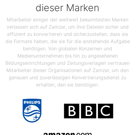
dieser Marken
Mitarbeiter einiger der weltweit bekanntesten Marken
verlassen sich auf Zamzar, um ihre Dateien sicher und
effizient zu konvertieren und sicherzustellen, dass sie
die Formate haben, die sie für die anstehende Aufgabe
benötigen. Von globalen Konzernen und
Medienunternehmen bis hin zu angesehenen
Bildungseinrichtungen und Zeitungsverlagen vertrauen
Mitarbeiter dieser Organisationen auf Zamzar, um den
genauen und zuverlässigen Konvertierungsdienst zu
erhalten, den sie benötigen.