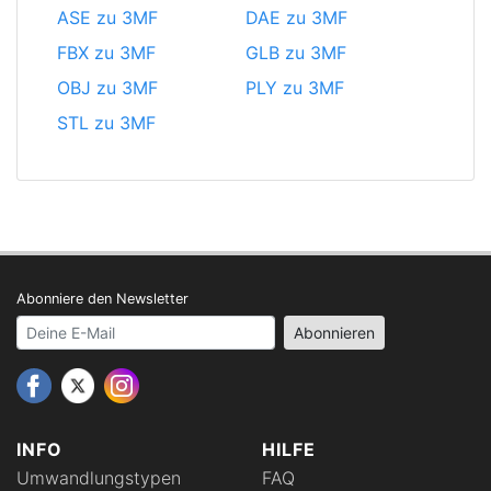
ASE zu 3MF
DAE zu 3MF
FBX zu 3MF
GLB zu 3MF
OBJ zu 3MF
PLY zu 3MF
STL zu 3MF
Abonniere den Newsletter
Your email address
Abonnieren
INFO
HILFE
Umwandlungstypen
FAQ