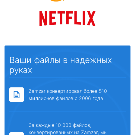
Ваши файлы в надежных
руках
Zamzar конвертировал более 510
миллионов файлов с 2006 года
За каждые 10 000 файлов,
конвертированных на Zamzar, мы